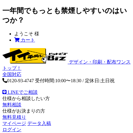
一年間でもっとも禁煙しやすいのはい
つか？
ようこそ
様
カート
デザイン・印刷・配布ワンス
トップ！
全国対応
0120-93-4747
受付時間:10:00〜18:30 / 定休日:土日祝
LINEでご相談
仕様から相談したい方
無料相談
仕様がお決まりの方
無料見積り
マイページ
データ入稿
ログイン