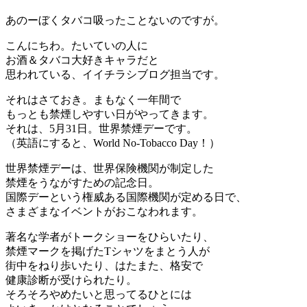
あのーぼくタバコ吸ったことないのですが。
こんにちわ。たいていの人に
お酒＆タバコ大好きキャラだと
思われている、イイチラシブログ担当です。
それはさておき。まもなく一年間で
もっとも禁煙しやすい日がやってきます。
それは、5月31日。世界禁煙デーです。
（英語にすると、World No-Tobacco Day！）
世界禁煙デーは、世界保険機関が制定した
禁煙をうながすための記念日。
国際デーという権威ある国際機関が定める日で、
さまざまなイベントがおこなわれます。
著名な学者がトークショーをひらいたり、
禁煙マークを掲げたTシャツをまとう人が
街中をねり歩いたり、はたまた、格安で
健康診断が受けられたり。
そろそろやめたいと思ってるひとには