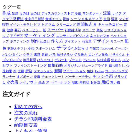
タグ一覧
作成
流通
ア
禁煙
母の日
父の日
ディスカウントストア
冬服
マンダラート
サイフ
イデア発想法
ソーシャルメディア
東京日日新聞
音楽チラシ
視線
企画
漫画
マンガ
ピクトグラム
新聞折込
キャッチコピー
喫茶
イベントチラシ
クリーニング
夏
霊
スーパー
園
健康
墓石
ベストセラー
紙
行動経済学
スポーツ
高級
リサイクルショ
マーケティング
ップ
アイデア
エンディングビジネス
ネットカフェ
ペットショ
制作
作り方
デザイン
配
ップ
ポスティング
記念日
ダイエット
花言葉
リユース
チラシ
色
お知らせ
衣替えチラシ
小売
スポーツジム
卒業式
Facebook
クーポン
バレンタイン
グラフ
書籍
共創
バラ
旅行チラシ
切り抜き
ロンドン五輪
リサイクル
セ
コン
ブンイレブン
毎日新聞
ひなまつり
デパート
ブランド
アパレル
結婚式場
伝える
セプト
価格戦略
ブレインストーミング
オリジナル
ジューンブライド
裁ち落とし
心
折込
新聞
理効果
本
主婦
ファッション
プロモーション
角版
Twitter
ウェディングプ
チラシ企画
ランナー
オズボーン
夏服
チェックシート
パーティーチラシ
チラシず
小売店
レイアウト
スーパーチラシ
用紙
し
英語
地図
年賀状
お弁当
買い物
注文ガイド
初めての方へ
注文の流れ
チラシ印刷料金表
納期目安表
よくあるご質問