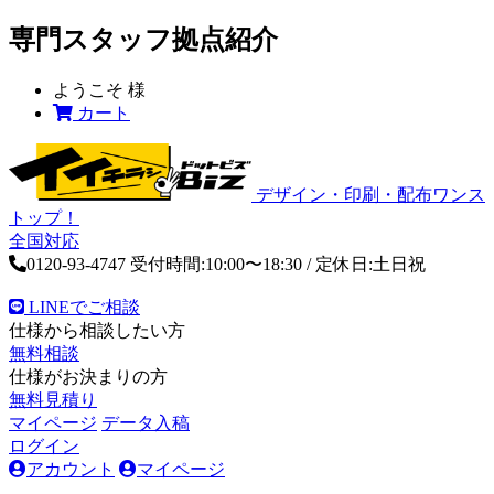
専門スタッフ拠点紹介
ようこそ
様
カート
デザイン・印刷・配布ワンス
トップ！
全国対応
0120-93-4747
受付時間:10:00〜18:30 / 定休日:土日祝
LINEでご相談
仕様から相談したい方
無料相談
仕様がお決まりの方
無料見積り
マイページ
データ入稿
ログイン
アカウント
マイページ