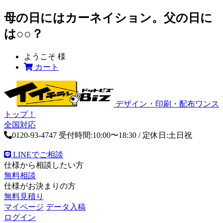
母の日にはカーネイション。父の日に
は○○？
ようこそ
様
カート
デザイン・印刷・配布ワンス
トップ！
全国対応
0120-93-4747
受付時間:10:00〜18:30 / 定休日:土日祝
LINEでご相談
仕様から相談したい方
無料相談
仕様がお決まりの方
無料見積り
マイページ
データ入稿
ログイン