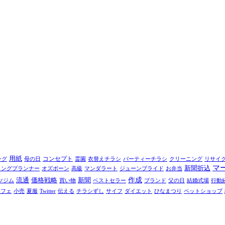
用紙
コンセプト
ング
母の日
霊園
衣替えチラシ
パーティーチラシ
クリーニング
リサイ
マ
新聞折込
ィングプランナー
オズボーン
高級
マンダラート
ジューンブライド
お弁当
作成
流通
価格戦略
新聞
ツジム
買い物
ベストセラー
ブランド
父の日
結婚式場
行動
カフェ
小売
夏服
Twitter
伝える
チラシずし
サイフ
ダイエット
ひなまつり
ペットショップ