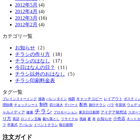
2012年5月
(4)
2012年4月
(4)
2012年3月
(16)
2012年2月
(4)
カテゴリ一覧
お知らせ
（2）
チラシの作り方
（18）
チラシのはなし
（17）
今日はなんの日？
（11）
チラシ以外のおはなし
（5）
チラシ印刷料金表
タグ一覧
キャッチコピー
レイアウト
ブレインストーミング
漫画
バレンタイン
地図
ポスティ
制作
配色
理効果
チェックシート
切り抜き
デパート
旅行チラシ
バラ
年賀状
ウェデ
チラシ
ャルメディア
アイデア発想法
健康
プロモーション
東京日日新聞
スポー
り方
お知らせ
小売店
英語
ロンドン五輪
裁ち落とし
リサイクル
視線
夏
本
ネット
フ
卒業式
アパレル
イベントチラシ
毎日新聞
注文ガイド