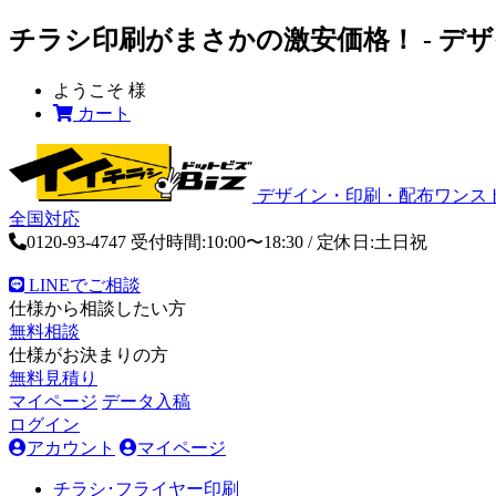
チラシ印刷がまさかの激安価格！ - デ
ようこそ
様
カート
デザイン・印刷・配布ワンス
全国対応
0120-93-4747
受付時間:10:00〜18:30 / 定休日:土日祝
LINEでご相談
仕様から相談したい方
無料相談
仕様がお決まりの方
無料見積り
マイページ
データ入稿
ログイン
アカウント
マイページ
チラシ･フライヤー印刷