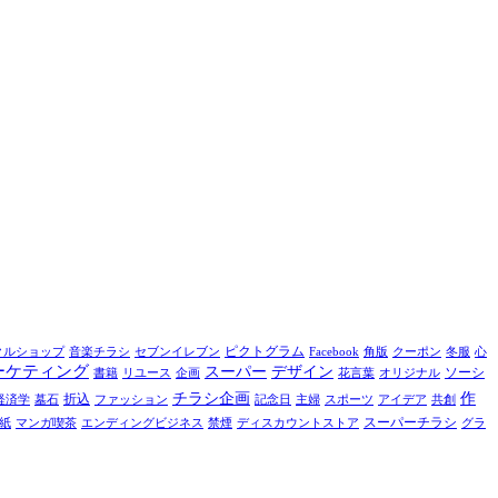
ピクトグラム
クルショップ
音楽チラシ
セブンイレブン
Facebook
角版
クーポン
冬服
心
ーケティング
スーパー
デザイン
ソーシ
書籍
リユース
企画
花言葉
オリジナル
チラシ企画
作
折込
経済学
墓石
ファッション
記念日
主婦
スポーツ
アイデア
共創
スーパーチラシ
紙
マンガ喫茶
エンディングビジネス
禁煙
ディスカウントストア
グラ