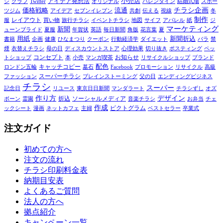
アイデア発想法
小売店
シ
グラフ
Twitter
オリジナル
バレンタイン
結婚式場
スポー
チラシ企画
価格戦略
流通
ツジム
アイデア
セブンイレブン
共創
伝える
視線
冬
制作
レイアウト
服
買い物
旅行チラシ
イベントチラシ
地図
サイフ
アパレル
紙
ジ
マーケティング
新聞
ューンブライド
夏服
年賀状
英語
毎日新聞
角版
花言葉
夏
用紙
新聞折込
書籍
企画
健康
ひなまつり
クーポン
行動経済学
ダイエット
バラ
禁
煙
衣替えチラシ
母の日
ディスカウントストア
心理効果
切り抜き
ポスティング
ペッ
コンセプト
お知らせ
トショップ
本
小売
マンガ喫茶
リサイクルショップ
ブランド
配色
キャッチコピー
ロンドン五輪
墓石
Facebook
プロモーション
リサイクル
高級
スーパーチラシ
ファッション
ブレインストーミング
父の日
エンディングビジネス
チラシ
スーパー
記念日
リユース
東京日日新聞
マンダラート
チラシずし
オズ
作り方
デザイン
折込
ソーシャルメディア
ボーン
霊園
音楽チラシ
お弁当
チェ
作成
ピクトグラム
ックシート
漫画
ネットカフェ
主婦
ベストセラー
卒業式
注文ガイド
初めての方へ
注文の流れ
チラシ印刷料金表
納期目安表
よくあるご質問
法人の方へ
拠点紹介
キャンペーン一覧