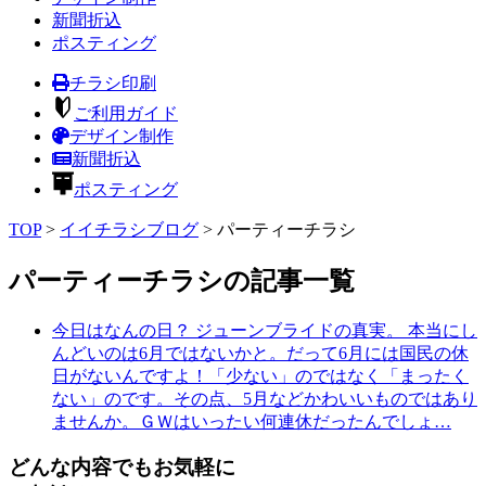
新聞折込
ポスティング
チラシ印刷
ご利用ガイド
デザイン制作
新聞折込
ポスティング
TOP
>
イイチラシブログ
>
パーティーチラシ
パーティーチラシの記事一覧
今日はなんの日？
ジューンブライドの真実。
本当にし
んどいのは6月ではないかと。だって6月には国民の休
日がないんですよ！「少ない」のではなく「まったく
ない」のです。その点、5月などかわいいものではあり
ませんか。ＧＷはいったい何連休だったんでしょ…
どんな内容でもお気軽に