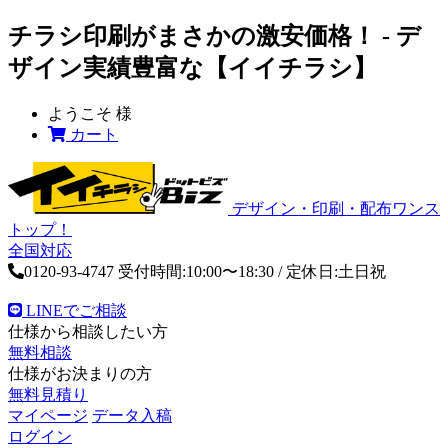
チラシ印刷がまさかの激安価格！ - デ
ザイン実績豊富な【イイチラシ】
ようこそ
様
カート
デザイン・印刷・配布ワンス
トップ！
全国対応
0120-93-4747
受付時間:10:00〜18:30 / 定休日:土日祝
LINEでご相談
仕様から相談したい方
無料相談
仕様がお決まりの方
無料見積り
マイページ
データ入稿
ログイン