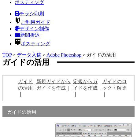
ポスティング
チラシ印刷
ご利用ガイド
デザイン制作
新聞折込
ポスティング
TOP
>
データ入稿
>
Adobe Photoshop
>
ガイドの活用
ガイドの活用
ガイド
新規ガイドから
定規からガ
ガイドのロ
の活用
ガイドを作成
イドを作成
ック・解除
ガイドの活用