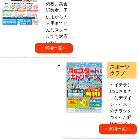
備校、英会
話教室。子
供用から大
人用までど
んなスクー
ルでも対応
いたしま
> 実績一覧へ
す。
スポーツ
クラブ
イイチラシ
にはさまざ
まなデザイ
ンテイスト
のチラシを
つくった経
験がござい
> 実績一覧へ
ます。