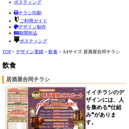
ポスティング
チラシ印刷
ご利用ガイド
デザイン制作
新聞折込
ポスティング
TOP
>
デザイン実績
>
飲食
>
A4サイズ 居酒屋合同チラシ
飲食
居酒屋合同チラシ
イイチラシのデ
ザインには、人
を集める❝仕組
み❞がありま
す。