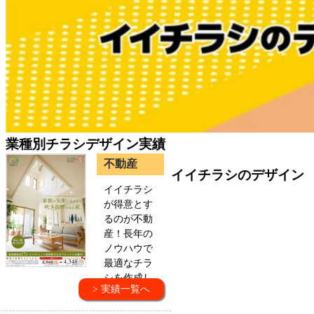
業種別チラシデザイン実績
不動産
イイチラシのデザイン
イイチラシ
が得意とす
るのが不動
産！長年の
ノウハウで
最適なチラ
シを作成し
> 実績一覧へ
ます。