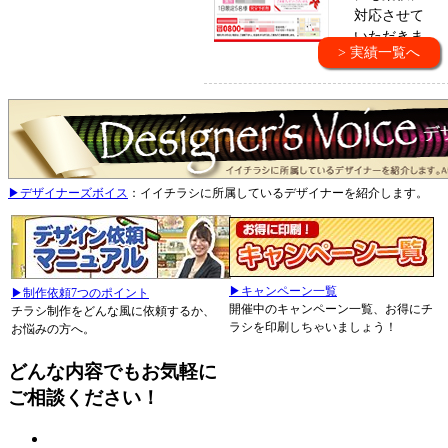
対応させて
いただきま
> 実績一覧へ
す。
▶デザイナーズボイス
：イイチラシに所属しているデザイナーを紹介します。
▶キャンペーン一覧
▶制作依頼7つのポイント
開催中のキャンペーン一覧、お得にチ
チラシ制作をどんな風に依頼するか、
ラシを印刷しちゃいましょう！
お悩みの方へ。
どんな内容でもお気軽に
ご相談ください！