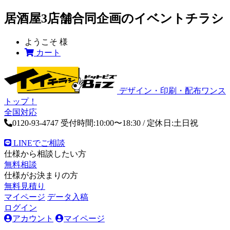
居酒屋3店舗合同企画のイベントチラシ
ようこそ
様
カート
デザイン・印刷・配布ワンス
トップ！
全国対応
0120-93-4747
受付時間:10:00〜18:30 / 定休日:土日祝
LINEでご相談
仕様から相談したい方
無料相談
仕様がお決まりの方
無料見積り
マイページ
データ入稿
ログイン
アカウント
マイページ