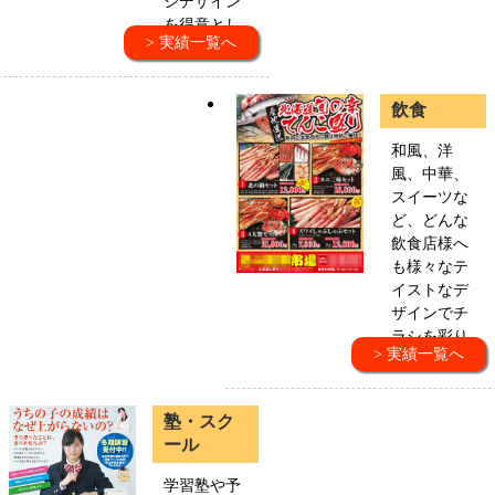
シデザイン
を得意とし
> 実績一覧へ
ています。
飲食
和風、洋
風、中華、
スイーツな
ど、どんな
飲食店様へ
も様々なテ
イストなデ
ザインでチ
ラシを彩り
> 実績一覧へ
ます。
塾・スク
ール
学習塾や予