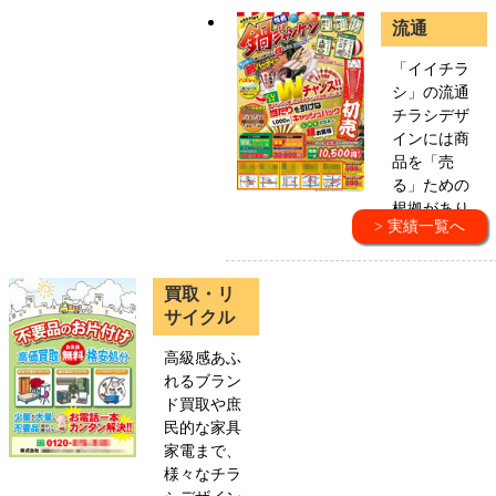
流通
「イイチラ
シ」の流通
チラシデザ
インには商
品を「売
る」ための
根拠があり
> 実績一覧へ
ます。
買取・リ
サイクル
高級感あふ
れるブラン
ド買取や庶
民的な家具
家電まで、
様々なチラ