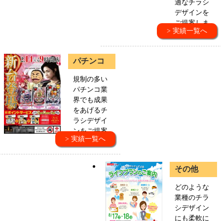
適なチラシ
デザインを
ご提案しま
> 実績一覧へ
す。
パチンコ
規制の多い
パチンコ業
界でも成果
をあげるチ
ラシデザイ
ンをご提案
> 実績一覧へ
します。
その他
どのような
業種のチラ
シデザイン
にも柔軟に