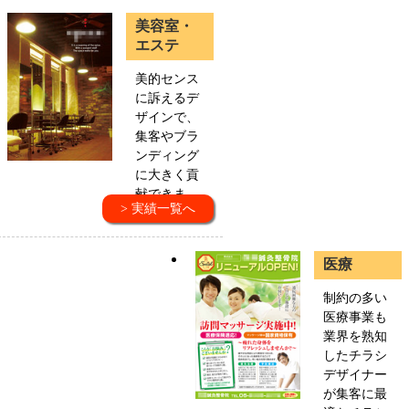
美容室・
エステ
美的センス
に訴えるデ
ザインで、
集客やブラ
ンディング
に大きく貢
献できま
> 実績一覧へ
す。
医療
制約の多い
医療事業も
業界を熟知
したチラシ
デザイナー
が集客に最