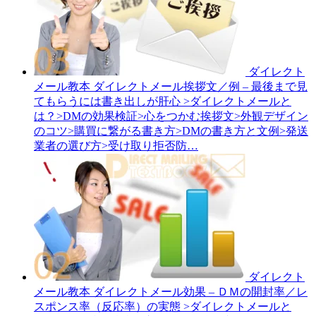
ダイレクト
メール教本
ダイレクトメール挨拶文／例 – 最後まで見
てもらうには書き出しが肝心
>ダイレクトメールと
は？>DMの効果検証>心をつかむ挨拶文>外観デザイン
のコツ>購買に繋がる書き方>DMの書き方と文例>発送
業者の選び方>受け取り拒否防…
ダイレクト
メール教本
ダイレクトメール効果 – ＤＭの開封率／レ
スポンス率（反応率）の実態
>ダイレクトメールと