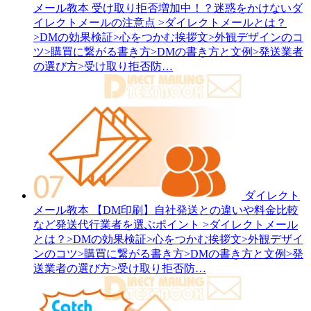
メール教本
受け取り拒否増加中！？迷惑をかけないダ
イレクトメールの注意点
>ダイレクトメールとは？
>DMの効果検証>心をつかむ挨拶文>外観デザインのコ
ツ>購買に繋がる書き方>DMの書き方と文例>発送業者
の選び方>受け取り拒否防…
ダイレクト
メール教本
【DM印刷】自社発送との違いや料金比較
など発送代行業者を選ぶポイント
>ダイレクトメール
とは？>DMの効果検証>心をつかむ挨拶文>外観デザイ
ンのコツ>購買に繋がる書き方>DMの書き方と文例>発
送業者の選び方>受け取り拒否防…