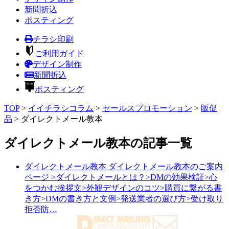
新聞折込
ポスティング
チラシ印刷
ご利用ガイド
デザイン制作
新聞折込
ポスティング
TOP
>
イイチラシコラム
>
セールスプロモーション
>
販促
品
>
ダイレクトメール教本
ダイレクトメール教本の記事一覧
ダイレクトメール教本
ダイレクトメール教本のご案内
ページ
>ダイレクトメールとは？>DMの効果検証>心
をつかむ挨拶文>外観デザインのコツ>購買に繋がる書
き方>DMの書き方と文例>発送業者の選び方>受け取り
拒否防…