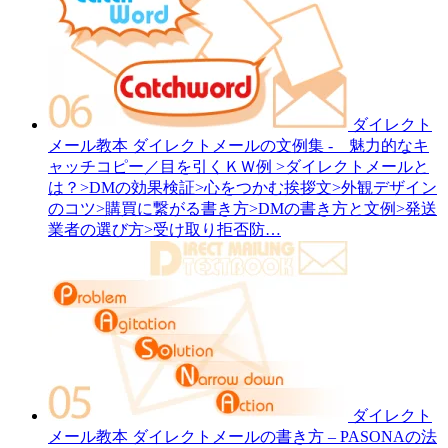
ダイレクト
メール教本
ダイレクトメールの文例集 - 魅力的なキ
ャッチコピー／目を引くＫＷ例
>ダイレクトメールと
は？>DMの効果検証>心をつかむ挨拶文>外観デザイン
のコツ>購買に繋がる書き方>DMの書き方と文例>発送
業者の選び方>受け取り拒否防…
ダイレクト
メール教本
ダイレクトメールの書き方 – PASONAの法