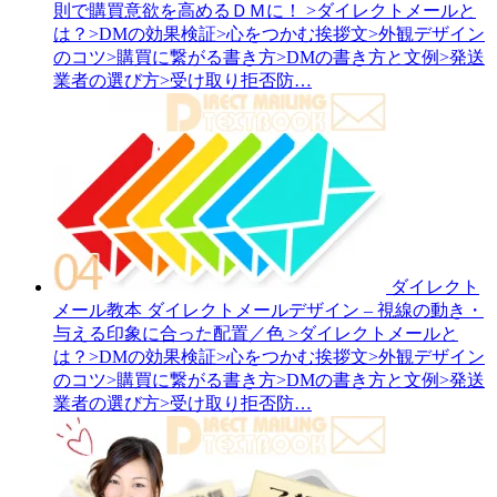
則で購買意欲を高めるＤＭに！
>ダイレクトメールと
は？>DMの効果検証>心をつかむ挨拶文>外観デザイン
のコツ>購買に繋がる書き方>DMの書き方と文例>発送
業者の選び方>受け取り拒否防…
ダイレクト
メール教本
ダイレクトメールデザイン – 視線の動き・
与える印象に合った配置／色
>ダイレクトメールと
は？>DMの効果検証>心をつかむ挨拶文>外観デザイン
のコツ>購買に繋がる書き方>DMの書き方と文例>発送
業者の選び方>受け取り拒否防…