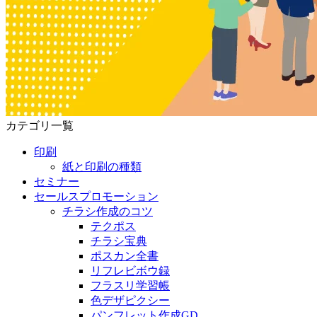
カテゴリ一覧
印刷
紙と印刷の種類
セミナー
セールスプロモーション
チラシ作成のコツ
テクポス
チラシ宝典
ポスカン全書
リフレビボウ録
フラスリ学習帳
色デザピクシー
パンフレット作成GD