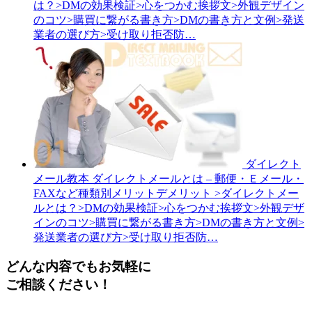
は？>DMの効果検証>心をつかむ挨拶文>外観デザイン
のコツ>購買に繋がる書き方>DMの書き方と文例>発送
業者の選び方>受け取り拒否防…
ダイレクト
メール教本
ダイレクトメールとは – 郵便・Ｅメール・
FAXなど種類別メリットデメリット
>ダイレクトメー
ルとは？>DMの効果検証>心をつかむ挨拶文>外観デザ
インのコツ>購買に繋がる書き方>DMの書き方と文例>
発送業者の選び方>受け取り拒否防…
どんな内容でもお気軽に
ご相談ください！