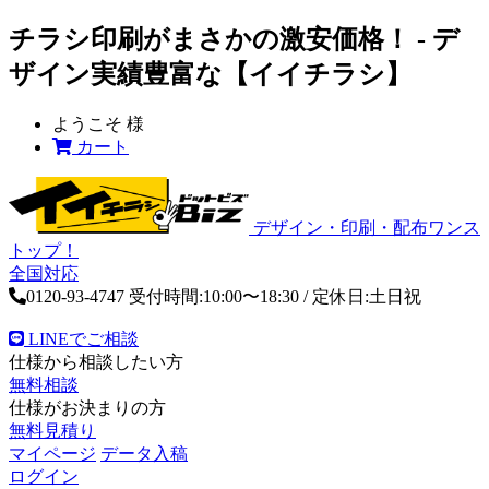
チラシ印刷がまさかの激安価格！ - デ
ザイン実績豊富な【イイチラシ】
ようこそ
様
カート
デザイン・印刷・配布ワンス
トップ！
全国対応
0120-93-4747
受付時間:10:00〜18:30 / 定休日:土日祝
LINEでご相談
仕様から相談したい方
無料相談
仕様がお決まりの方
無料見積り
マイページ
データ入稿
ログイン