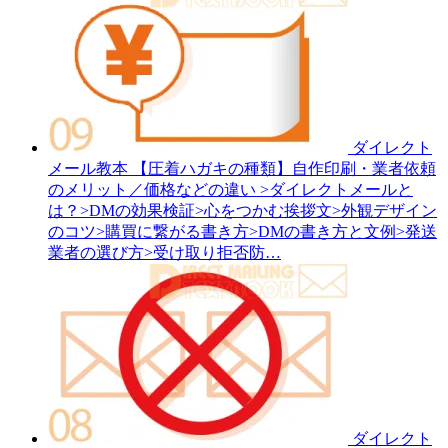
ダイレクト
メール教本
【圧着ハガキの種類】自作印刷・業者依頼
のメリット／価格などの違い
>ダイレクトメールと
は？>DMの効果検証>心をつかむ挨拶文>外観デザイン
のコツ>購買に繋がる書き方>DMの書き方と文例>発送
業者の選び方>受け取り拒否防…
ダイレクト