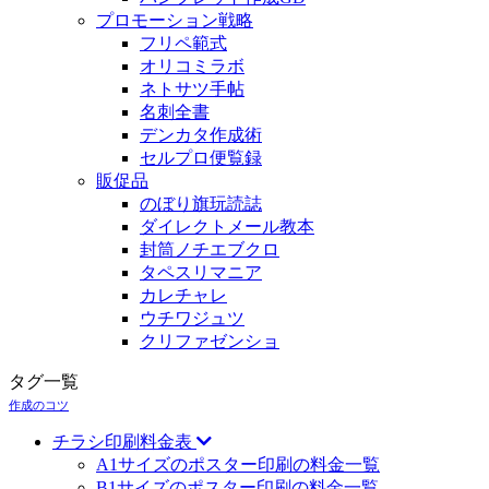
プロモーション戦略
フリペ範式
オリコミラボ
ネトサツ手帖
名刺全書
デンカタ作成術
セルプロ便覧録
販促品
のぼり旗玩読誌
ダイレクトメール教本
封筒ノチエブクロ
タペスリマニア
カレチャレ
ウチワジュツ
クリファゼンショ
タグ一覧
作成のコツ
チラシ印刷料金表
A1サイズのポスター印刷の料金一覧
B1サイズのポスター印刷の料金一覧