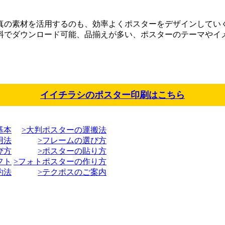
真の素材を活用する
のも、効率よくポスターをデザインしてい
料でダウンロード可能、品揃えが多い、ポスターのテーマやイ
イイチラシのポスター印刷はこちら
基本
>大判ポスターの運搬法
用法
>フレームの選び方
び方
>ポスターの貼り方
フト
>フォトポスターの作り方
約法
>テクポスのご案内