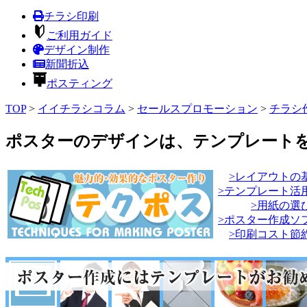
チラシ印刷
ご利用ガイド
デザイン制作
新聞折込
ポスティング
TOP
>
イイチラシコラム
>
セールスプロモーション
>
チラシ
ポスターのデザインは、テンプレート
>レイアウトの
>テンプレート活
>用紙の選
>ポスター作成ソ
>印刷コスト節