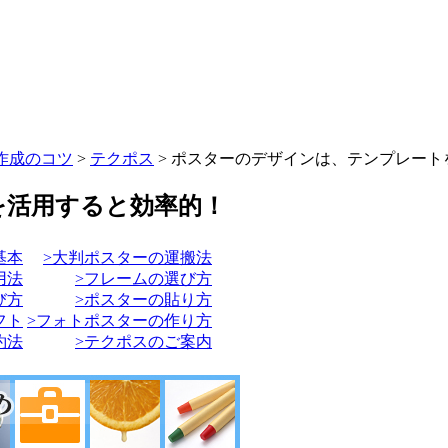
作成のコツ
>
テクポス
>
ポスターのデザインは、テンプレート
を活用すると効率的！
基本
>大判ポスターの運搬法
用法
>フレームの選び方
び方
>ポスターの貼り方
フト
>フォトポスターの作り方
約法
>テクポスのご案内