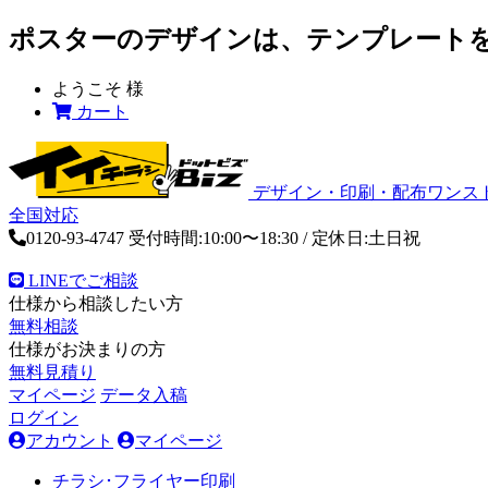
ポスターのデザインは、テンプレート
ようこそ
様
カート
デザイン・印刷・配布ワンス
全国対応
0120-93-4747
受付時間:10:00〜18:30 / 定休日:土日祝
LINEでご相談
仕様から相談したい方
無料相談
仕様がお決まりの方
無料見積り
マイページ
データ入稿
ログイン
アカウント
マイページ
チラシ･フライヤー印刷