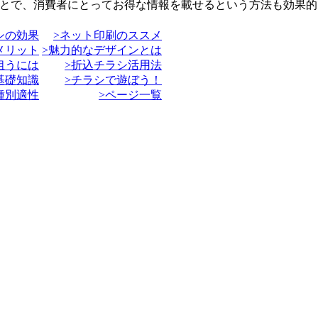
ことで、消費者にとってお得な情報を載せる
という方法も効果的
シの効果
>ネット印刷のススメ
メリット
>魅力的なデザインとは
狙うには
>折込チラシ活用法
基礎知識
>チラシで遊ぼう！
種別適性
>ページ一覧