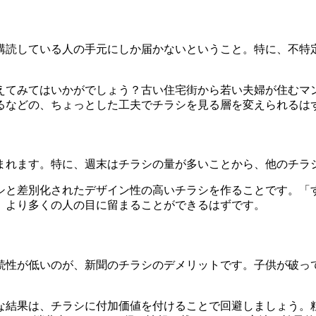
購読している人の手元にしか届かない
ということ。特に、不特
えてみてはいかがでしょう？
古い住宅街から若い夫婦が住むマ
るなどの、
ちょっとした工夫でチラシを見る層を変えられる
は
まれます。特に、
週末はチラシの量が多いことから、他のチラ
シと差別化されたデザイン性の高いチラシ
を作ることです。「
、より多くの人の目に留まることができる
はずです。
続性が低い
のが、新聞のチラシのデメリットです。子供が破っ
な結果は、
チラシに付加価値を付けることで回避
しましょう。