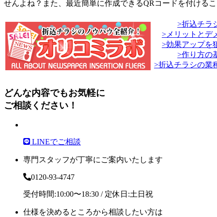
せんよね？また、最近簡単に作成できる
QRコードを付ける
>折込チラ
>メリットとデ
>効果アップを
>作り方の
>折込チラシの業
どんな内容でもお気軽に
ご相談ください！
LINEでご相談
専門スタッフが丁寧にご案内いたします
0120-93-4747
受付時間:10:00〜18:30 / 定休日:土日祝
仕様を決めるところから相談したい方は