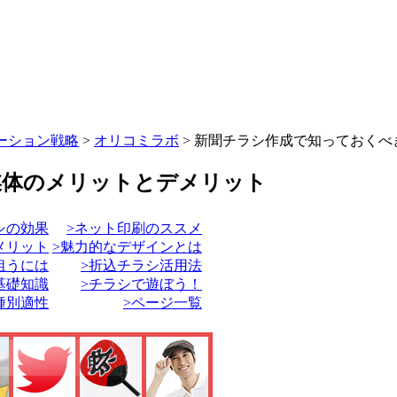
ーション戦略
>
オリコミラボ
>
新聞チラシ作成で知っておくべ
媒体のメリットとデメリット
シの効果
>ネット印刷のススメ
メリット
>魅力的なデザインとは
狙うには
>折込チラシ活用法
基礎知識
>チラシで遊ぼう！
種別適性
>ページ一覧