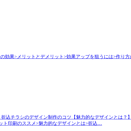
シの効果>メリットとデメリット>効果アップを狙うには>作り方
折込チラシのデザイン制作のコツ【魅力的なデザインとは？
ット印刷のススメ>魅力的なデザインとは>折込…