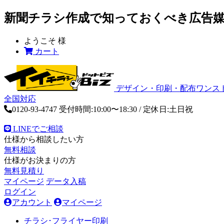
新聞チラシ作成で知っておくべき広告
ようこそ
様
カート
デザイン・印刷・配布ワンス
全国対応
0120-93-4747
受付時間:10:00〜18:30 / 定休日:土日祝
LINEでご相談
仕様から相談したい方
無料相談
仕様がお決まりの方
無料見積り
マイページ
データ入稿
ログイン
アカウント
マイページ
チラシ･フライヤー印刷