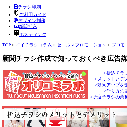
チラシ印刷
ご利用ガイド
デザイン制作
新聞折込
ポスティング
TOP
>
イイチラシコラム
>
セールスプロモーション
>
プロモ
新聞チラシ作成で知っておくべき広告
>折込チラ
>メリットとデ
>効果アップを
>作り方の
>折込チラシの業