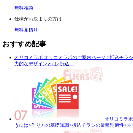
無料相談
仕様がお決まりの方は
無料見積り
おすすめ記事
オリコミラボ
オリコミラボのご案内ページ
>折込チラ
力的なデザインとは>折込…
オリコミラボ
うには>作り方の基礎知識>折込チラシの業種別適性>ネ