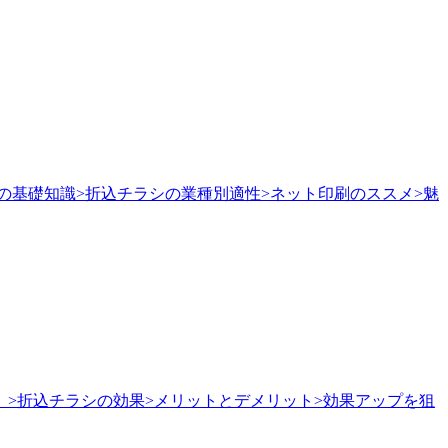
の基礎知識>折込チラシの業種別適性>ネット印刷のススメ>魅
】
>折込チラシの効果>メリットとデメリット>効果アップを狙