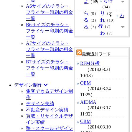
ら行
よ
（10）
A6サイズのチラシ・
（34）
フライヤー印刷の料金
ら
り
（9）
（6）
わ
一覧
る
れ
（2）
（10）
B6サイズのチラシ・
行
ろ
（7）
（7）
フライヤー印刷の料金
わ
（7）
一覧
A7サイズのチラシ・
フライヤー印刷の料金
最新追加ワード
一覧
B7サイズのチラシ・
RFM分析
フライヤー印刷の料金
（2014.03.31
一覧
10:18）
OEM
デザイン制作
（2014.03.24
集客できるデザイン制
11:25）
作
AIDMA
デザイン実績
（2014.03.17
不動産デザイン実績
11:32）
買取・リサイクルデザ
CRM
イン実績
（2014.03.10
塾・スクールデザイン