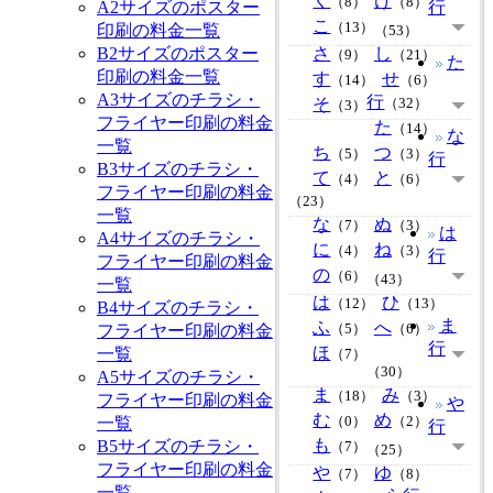
く
け
（8）
（8）
A2サイズのポスター
行
こ
（13）
印刷の料金一覧
（53）
B2サイズのポスター
さ
し
（9）
（21）
た
印刷の料金一覧
す
せ
（14）
（6）
A3サイズのチラシ・
行
そ
（32）
（3）
フライヤー印刷の料金
た
（14）
な
一覧
ち
つ
（5）
（3）
行
B3サイズのチラシ・
て
と
（4）
（6）
フライヤー印刷の料金
（23）
一覧
な
ぬ
（7）
（3）
は
A4サイズのチラシ・
に
ね
（4）
（3）
行
フライヤー印刷の料金
の
（6）
（43）
一覧
は
ひ
（12）
（13）
B4サイズのチラシ・
ま
ふ
へ
フライヤー印刷の料金
（5）
（6）
行
ほ
一覧
（7）
（30）
A5サイズのチラシ・
ま
み
（18）
（3）
フライヤー印刷の料金
や
む
め
一覧
（0）
（2）
行
も
B5サイズのチラシ・
（7）
（25）
フライヤー印刷の料金
や
ゆ
（7）
（8）
一覧