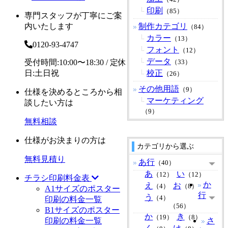
印刷
（85）
専門スタッフが丁寧にご案
内いたします
制作カテゴリ
（84）
カラー
（13）
0120-93-4747
フォント
（12）
データ
受付時間:10:00〜18:30 / 定休
（33）
日:土日祝
校正
（26）
その他用語
（9）
仕様を決めるところから相
マーケティング
談したい方は
（9）
無料相談
仕様がお決まりの方は
カテゴリから選ぶ
無料見積り
あ行
（40）
あ
い
（12）
（12）
チラシ印刷料金表
か
え
お
（4）
（8）
A1サイズのポスター
行
う
（4）
印刷の料金一覧
（56）
B1サイズのポスター
か
き
（19）
（8）
印刷の料金一覧
さ