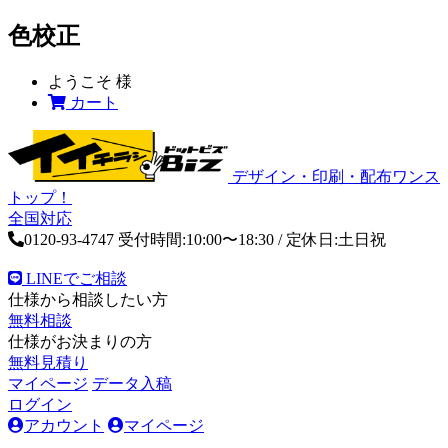
色校正
ようこそ
様
カート
デザイン・印刷・配布ワンス
トップ！
全国対応
0120-93-4747
受付時間:10:00〜18:30 / 定休日:土日祝
LINEでご相談
仕様から相談したい方
無料相談
仕様がお決まりの方
無料見積り
マイページ
データ入稿
ログイン
アカウント
マイページ