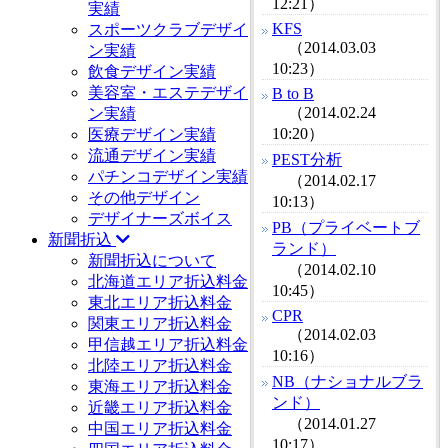
12:21）
実績
KFS
スポーツクラブデザイ
（2014.03.03
ン実績
10:23）
飲食デザイン実績
美容室・エステデザイ
B to B
（2014.02.24
ン実績
10:20）
医療デザイン実績
流通デザイン実績
PEST分析
パチンコデザイン実績
（2014.02.17
その他デザイン
10:13）
デザイナーズボイス
PB（プライベートブ
新聞折込
ランド）
新聞折込について
（2014.02.10
北海道エリア折込料金
10:45）
東北エリア折込料金
CPR
関東エリア折込料金
（2014.02.03
甲信越エリア折込料金
10:16）
北陸エリア折込料金
NB（ナショナルブラ
東海エリア折込料金
ンド）
近畿エリア折込料金
（2014.01.27
中国エリア折込料金
10:17）