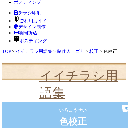
ポスティング
チラシ印刷
ご利用ガイド
デザイン制作
新聞折込
ポスティング
TOP
>
イイチラシ用語集
>
制作カテゴリ
>
校正
>
色校正
イイチラシ用
語集
いろこうせい
色校正