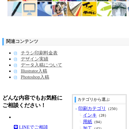
関連コンテンツ
チラシ印刷料金表
デザイン実績
データ入稿について
Illustrator入稿
Photoshop入稿
どんな内容でもお気軽に
カテゴリから選ぶ
ご相談ください！
印刷カテゴリ
（250）
インキ
（28）
用紙
（94）
LINEでご相談
加工
（42）