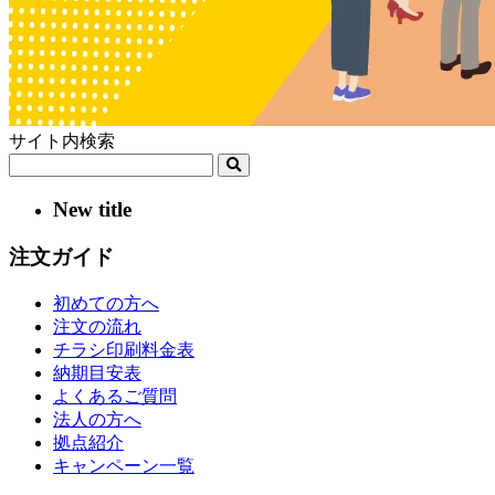
サイト内検索
New title
注文ガイド
初めての方へ
注文の流れ
チラシ印刷料金表
納期目安表
よくあるご質問
法人の方へ
拠点紹介
キャンペーン一覧