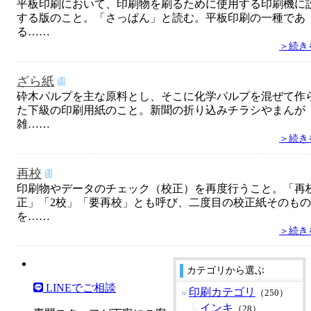
平板印刷において、印刷物を刷るために使用する印刷機に
する版のこと。「さっぱん」と読む。平板印刷の一種であ
る……
＞続き
ざら紙
砕木パルプを主な原料とし、そこに化学パルプを混ぜて作
た下級の印刷用紙のこと。新聞の折り込みチラシやまんが
雑……
＞続き
再校
印刷物やデータのチェック（校正）を再度行うこと。「再
正」「2校」「要再校」とも呼び、二度目の校正紙そのもの
を……
＞続き
カテゴリから選ぶ
LINEでご相談
印刷カテゴリ
（250）
インキ
（28）