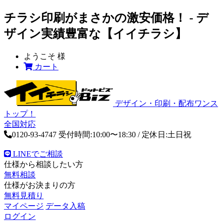
チラシ印刷がまさかの激安価格！ - デ
ザイン実績豊富な【イイチラシ】
ようこそ
様
カート
デザイン・印刷・配布ワンス
トップ！
全国対応
0120-93-4747
受付時間:10:00〜18:30 / 定休日:土日祝
LINEでご相談
仕様から相談したい方
無料相談
仕様がお決まりの方
無料見積り
マイページ
データ入稿
ログイン