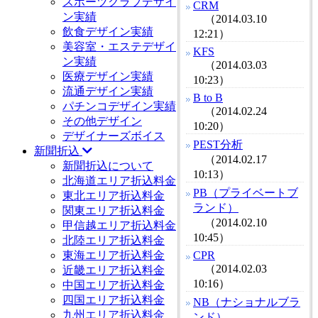
スポーツクラブデザイ
CRM
ン実績
（2014.03.10
飲食デザイン実績
12:21）
美容室・エステデザイ
KFS
ン実績
（2014.03.03
医療デザイン実績
10:23）
流通デザイン実績
B to B
パチンコデザイン実績
（2014.02.24
その他デザイン
10:20）
デザイナーズボイス
PEST分析
新聞折込
（2014.02.17
新聞折込について
10:13）
北海道エリア折込料金
PB（プライベートブ
東北エリア折込料金
ランド）
関東エリア折込料金
（2014.02.10
甲信越エリア折込料金
10:45）
北陸エリア折込料金
東海エリア折込料金
CPR
（2014.02.03
近畿エリア折込料金
10:16）
中国エリア折込料金
四国エリア折込料金
NB（ナショナルブラ
九州エリア折込料金
ンド）