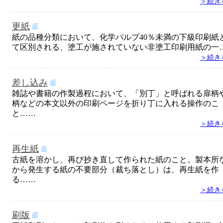
＞続き
更紙
紙の品種分類において、化学パルプ40％未満の下級印刷紙
て区別される、塗工が施されていない非塗工印刷用紙の一
＞続き
差し込み
雑誌や書籍の作製過程において、「別丁」と呼ばれる扉柄
柄などの本文以外の印刷ページを折り丁に入れる操作のこ
と……
＞続き
再生紙
古紙を溶かし、再び抄き直して作られた紙のこと。製本所
から発生する紙の不要部分（裁ち落とし）は、再生紙を作
る……
＞続き
刷版