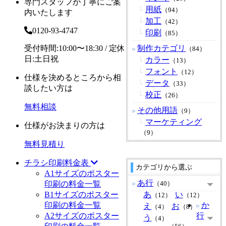
専門スタッフが丁寧にご案
用紙
（94）
内いたします
加工
（42）
0120-93-4747
印刷
（85）
受付時間:10:00〜18:30 / 定休
制作カテゴリ
（84）
日:土日祝
カラー
（13）
フォント
（12）
仕様を決めるところから相
データ
（33）
談したい方は
校正
（26）
無料相談
その他用語
（9）
マーケティング
仕様がお決まりの方は
（9）
無料見積り
チラシ印刷料金表
カテゴリから選ぶ
A1サイズのポスター
あ行
印刷の料金一覧
（40）
B1サイズのポスター
あ
い
（12）
（12）
印刷の料金一覧
か
え
お
（4）
（8）
A2サイズのポスター
行
う
（4）