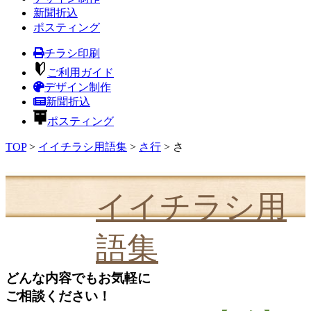
新聞折込
ポスティング
チラシ印刷
ご利用ガイド
デザイン制作
新聞折込
ポスティング
TOP
>
イイチラシ用語集
>
さ行
>
さ
イイチラシ用
語集
どんな内容でもお気軽に
ご相談ください！