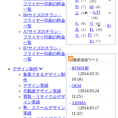
も
（7）
（25）
フライヤー印刷の料金
や
ゆ
（7）
（8）
一覧
ら行
よ
（10）
B6サイズのチラシ・
（34）
フライヤー印刷の料金
ら
り
（9）
（6）
わ
一覧
る
れ
（2）
（10）
A7サイズのチラシ・
行
ろ
（7）
（7）
フライヤー印刷の料金
わ
（7）
一覧
B7サイズのチラシ・
フライヤー印刷の料金
一覧
最新追加ワード
RFM分析
デザイン制作
（2014.03.31
集客できるデザイン制
10:18）
作
デザイン実績
OEM
（2014.03.24
不動産デザイン実績
11:25）
買取・リサイクルデザ
イン実績
AIDMA
塾・スクールデザイン
（2014.03.17
実績
11:32）