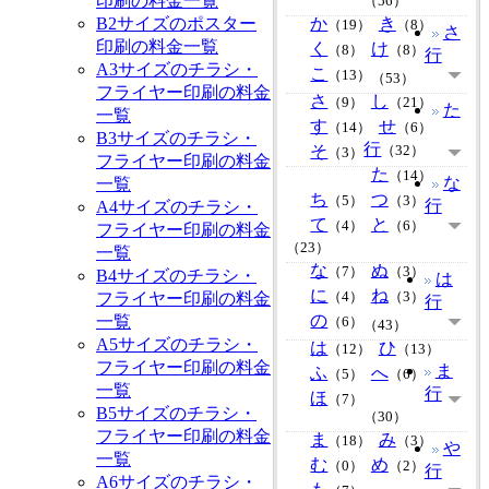
印刷の料金一覧
（56）
B2サイズのポスター
か
き
（19）
（8）
さ
印刷の料金一覧
く
け
（8）
（8）
行
A3サイズのチラシ・
こ
（13）
（53）
フライヤー印刷の料金
さ
し
（9）
（21）
た
一覧
す
せ
（14）
（6）
B3サイズのチラシ・
行
そ
（32）
（3）
フライヤー印刷の料金
た
（14）
な
一覧
ち
つ
（5）
（3）
行
A4サイズのチラシ・
て
と
（4）
（6）
フライヤー印刷の料金
（23）
一覧
な
ぬ
（7）
（3）
B4サイズのチラシ・
は
に
ね
フライヤー印刷の料金
（4）
（3）
行
の
一覧
（6）
（43）
A5サイズのチラシ・
は
ひ
（12）
（13）
フライヤー印刷の料金
ま
ふ
へ
（5）
（6）
一覧
行
ほ
（7）
B5サイズのチラシ・
（30）
フライヤー印刷の料金
ま
み
（18）
（3）
や
一覧
む
め
（0）
（2）
行
A6サイズのチラシ・