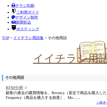
チラシ印刷
ご利用ガイド
デザイン制作
新聞折込
ポスティング
TOP
>
イイチラシ用語集
>
その他用語
イイチラシ用
その他用語
RFM分析
顧客の過去の購買情報を、Recency（直近で商品を購入し
Frequency（商品を購入する頻度）、Mo……
＞続き