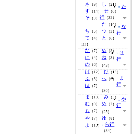
さ
し
（9）
（21）
た
す
せ
（14）
（6）
行
そ
（32）
（3）
た
（14）
な
ち
つ
（5）
（3）
行
て
と
（4）
（6）
（23）
な
ぬ
（7）
（3）
は
に
ね
（4）
（3）
行
の
（6）
（43）
は
ひ
（12）
（13）
ま
ふ
へ
（5）
（6）
行
ほ
（7）
（30）
ま
み
（18）
（3）
や
む
め
（0）
（2）
行
も
（7）
（25）
や
ゆ
（7）
（8）
ら行
よ
（10）
（34）