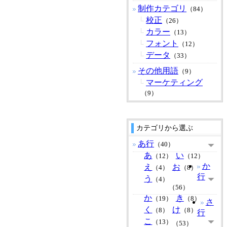
制作カテゴリ
（84）
校正
（26）
カラー
（13）
フォント
（12）
データ
（33）
その他用語
（9）
マーケティング
（9）
カテゴリから選ぶ
あ行
（40）
あ
い
（12）
（12）
か
え
お
（4）
（8）
行
う
（4）
（56）
か
き
（19）
（8）
さ
く
け
（8）
（8）
行
こ
（13）
（53）