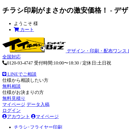
チラシ印刷がまさかの激安価格！ - デ
ようこそ
様
カート
デザイン・印刷・配布ワンス
全国対応
0120-93-4747
受付時間:10:00〜18:30 / 定休日:土日祝
LINEでご相談
仕様から相談したい方
無料相談
仕様がお決まりの方
無料見積り
マイページ
データ入稿
ログイン
アカウント
マイページ
チラシ･フライヤー印刷