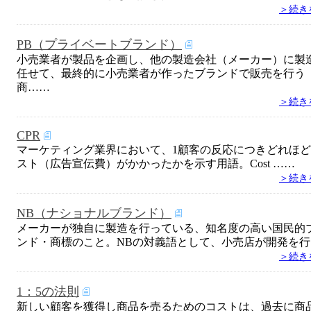
＞続き
PB（プライベートブランド）
小売業者が製品を企画し、他の製造会社（メーカー）に製
任せて、最終的に小売業者が作ったブランドで販売を行う
商……
＞続き
CPR
マーケティング業界において、1顧客の反応につきどれほ
スト（広告宣伝費）がかかったかを示す用語。Cost ……
＞続き
NB（ナショナルブランド）
メーカーが独自に製造を行っている、知名度の高い国民的
ンド・商標のこと。NBの対義語として、小売店が開発を行
＞続き
1：5の法則
新しい顧客を獲得し商品を売るためのコストは、過去に商