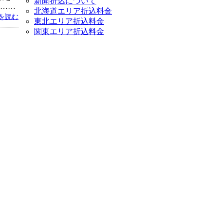
新聞折込について
い……
北海道エリア折込料金
を読む
東北エリア折込料金
関東エリア折込料金