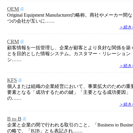
OEM
Original Equipment Manufacturerの略称。商社やメーカー間
つの会社が互いに……
＞続き
CRM
顧客情報を一括管理し、企業が顧客とより良好な関係を築
とを目的とした情報システム。カスタマー・リレーション
シ……
＞続き
KFS
個人または組織の企業経営において、事業拡大のための重
要素となる「成功するための鍵」「主要となる成功要因」
の……
＞続き
B to B
企業と企業の間で行われる取引のこと。「Business to Busine
の略で、「B2B」とも表記され……