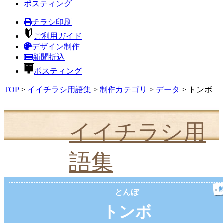
ポスティング
チラシ印刷
ご利用ガイド
デザイン制作
新聞折込
ポスティング
TOP
>
イイチラシ用語集
>
制作カテゴリ
>
データ
>
トンボ
イイチラシ用
語集
とんぼ
トンボ