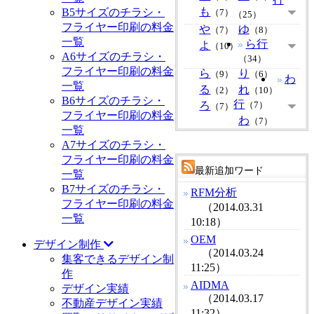
も
B5サイズのチラシ・
（7）
（25）
フライヤー印刷の料金
や
ゆ
（7）
（8）
一覧
ら行
よ
（10）
A6サイズのチラシ・
（34）
フライヤー印刷の料金
ら
り
（9）
（6）
わ
一覧
る
れ
（2）
（10）
B6サイズのチラシ・
行
ろ
（7）
（7）
フライヤー印刷の料金
わ
（7）
一覧
A7サイズのチラシ・
フライヤー印刷の料金
最新追加ワード
一覧
B7サイズのチラシ・
RFM分析
フライヤー印刷の料金
（2014.03.31
一覧
10:18）
OEM
デザイン制作
（2014.03.24
集客できるデザイン制
11:25）
作
AIDMA
デザイン実績
（2014.03.17
不動産デザイン実績
11:32）