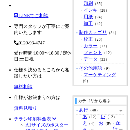
印刷
（85）
インキ
（28）
LINEでご相談
用紙
（94）
加工
（42）
専門スタッフが丁寧にご案
内いたします
制作カテゴリ
（84）
校正
（26）
0120-93-4747
カラー
（13）
フォント
受付時間:10:00〜18:30 / 定休
（12）
日:土日祝
データ
（33）
その他用語
（9）
仕様を決めるところから相
マーケティング
談したい方は
（9）
無料相談
仕様がお決まりの方は
カテゴリから選ぶ
無料見積り
あ行
（40）
あ
い
（12）
（12）
チラシ印刷料金表
か
え
お
（4）
（8）
A1サイズのポスター
行
う