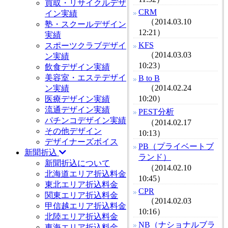
買取・リサイクルデザ
CRM
イン実績
（2014.03.10
塾・スクールデザイン
12:21）
実績
KFS
スポーツクラブデザイ
（2014.03.03
ン実績
10:23）
飲食デザイン実績
美容室・エステデザイ
B to B
（2014.02.24
ン実績
10:20）
医療デザイン実績
流通デザイン実績
PEST分析
パチンコデザイン実績
（2014.02.17
その他デザイン
10:13）
デザイナーズボイス
PB（プライベートブ
新聞折込
ランド）
新聞折込について
（2014.02.10
北海道エリア折込料金
10:45）
東北エリア折込料金
CPR
関東エリア折込料金
（2014.02.03
甲信越エリア折込料金
10:16）
北陸エリア折込料金
NB（ナショナルブラ
東海エリア折込料金