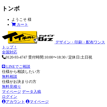
トンボ
ようこそ
様
カート
デザイン・印刷・配布ワンス
トップ！
全国対応
0120-93-4747
受付時間:10:00〜18:30 / 定休日:土日祝
LINEでご相談
仕様から相談したい方
無料相談
仕様がお決まりの方
無料見積り
マイページ
データ入稿
ログイン
アカウント
マイページ