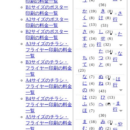
（4）
印刷の料金一覧
（56）
B1サイズのポスター
か
き
（19）
（8）
印刷の料金一覧
さ
く
け
（8）
（8）
A2サイズのポスター
行
こ
（13）
印刷の料金一覧
（53）
B2サイズのポスター
さ
し
（9）
（21）
た
印刷の料金一覧
す
せ
（14）
（6）
A3サイズのチラシ・
行
そ
（32）
（3）
フライヤー印刷の料金
た
（14）
な
一覧
ち
つ
（5）
（3）
行
B3サイズのチラシ・
て
と
（4）
（6）
フライヤー印刷の料金
（23）
一覧
な
ぬ
（7）
（3）
は
A4サイズのチラシ・
に
ね
（4）
（3）
行
フライヤー印刷の料金
の
（6）
（43）
一覧
は
ひ
（12）
（13）
B4サイズのチラシ・
ま
ふ
へ
フライヤー印刷の料金
（5）
（6）
行
ほ
一覧
（7）
（30）
A5サイズのチラシ・
ま
み
（18）
（3）
フライヤー印刷の料金
や
む
め
一覧
（0）
（2）
行