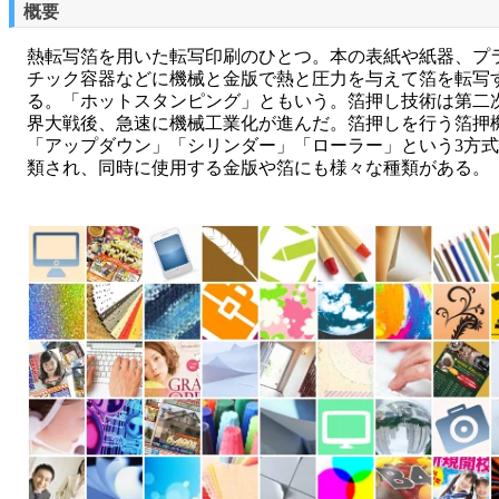
概要
熱転写箔を用いた転写印刷のひとつ。本の表紙や紙器、プ
チック容器などに機械と金版で熱と圧力を与えて箔を転写
る。「ホットスタンピング」ともいう。箔押し技術は第二
界大戦後、急速に機械工業化が進んだ。箔押しを行う箔押
「アップダウン」「シリンダー」「ローラー」という3方
類され、同時に使用する金版や箔にも様々な種類がある。