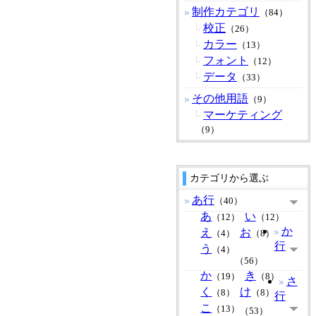
制作カテゴリ
（84）
校正
（26）
カラー
（13）
フォント
（12）
データ
（33）
その他用語
（9）
マーケティング
（9）
カテゴリから選ぶ
あ行
（40）
あ
い
（12）
（12）
か
え
お
（4）
（8）
行
う
（4）
（56）
か
き
（19）
（8）
さ
く
け
（8）
（8）
行
こ
（13）
（53）