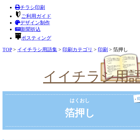
チラシ印刷
ご利用ガイド
デザイン制作
新聞折込
ポスティング
TOP
>
イイチラシ用語集
>
印刷カテゴリ
>
印刷
>
箔押し
イイチラシ用
はくおし
箔押し