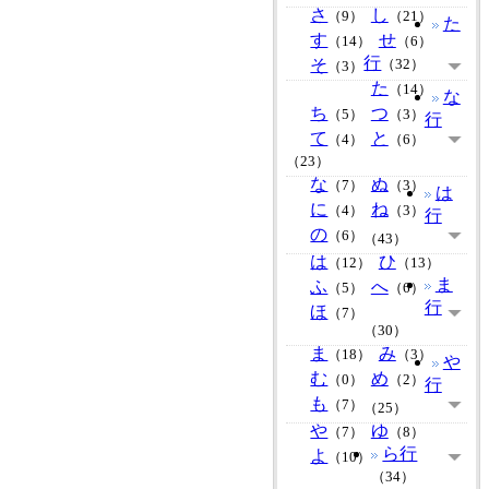
さ
し
（9）
（21）
た
す
せ
（14）
（6）
行
そ
（32）
（3）
た
（14）
な
ち
つ
（5）
（3）
行
て
と
（4）
（6）
（23）
な
ぬ
（7）
（3）
は
に
ね
（4）
（3）
行
の
（6）
（43）
は
ひ
（12）
（13）
ま
ふ
へ
（5）
（6）
行
ほ
（7）
（30）
ま
み
（18）
（3）
や
む
め
（0）
（2）
行
も
（7）
（25）
や
ゆ
（7）
（8）
ら行
よ
（10）
（34）