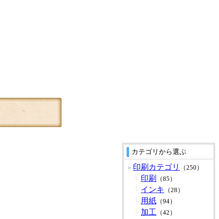
カテゴリから選ぶ
印刷カテゴリ
（250）
印刷
（85）
インキ
（28）
用紙
（94）
加工
（42）