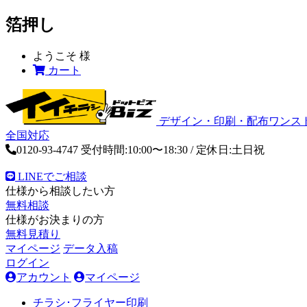
箔押し
ようこそ
様
カート
デザイン・印刷・配布ワンス
全国対応
0120-93-4747
受付時間:10:00〜18:30 / 定休日:土日祝
LINEでご相談
仕様から相談したい方
無料相談
仕様がお決まりの方
無料見積り
マイページ
データ入稿
ログイン
アカウント
マイページ
チラシ･フライヤー印刷