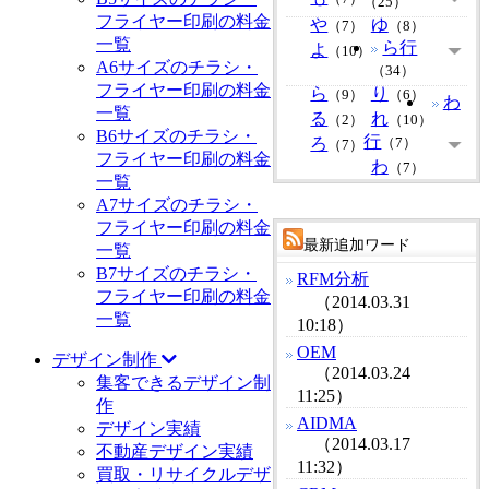
（25）
フライヤー印刷の料金
や
ゆ
（7）
（8）
一覧
ら行
よ
（10）
A6サイズのチラシ・
（34）
フライヤー印刷の料金
ら
り
（9）
（6）
わ
一覧
る
れ
（2）
（10）
B6サイズのチラシ・
行
ろ
（7）
（7）
フライヤー印刷の料金
わ
（7）
一覧
A7サイズのチラシ・
フライヤー印刷の料金
最新追加ワード
一覧
B7サイズのチラシ・
RFM分析
フライヤー印刷の料金
（2014.03.31
一覧
10:18）
OEM
デザイン制作
（2014.03.24
集客できるデザイン制
11:25）
作
AIDMA
デザイン実績
（2014.03.17
不動産デザイン実績
11:32）
買取・リサイクルデザ