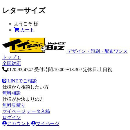
レターサイズ
ようこそ
様
カート
デザイン・印刷・配布ワンス
トップ！
全国対応
0120-93-4747
受付時間:10:00〜18:30 / 定休日:土日祝
LINEでご相談
仕様から相談したい方
無料相談
仕様がお決まりの方
無料見積り
マイページ
データ入稿
ログイン
アカウント
マイページ