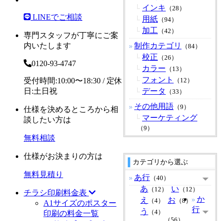
インキ
（28）
LINEでご相談
用紙
（94）
加工
（42）
専門スタッフが丁寧にご案
内いたします
制作カテゴリ
（84）
校正
（26）
0120-93-4747
カラー
（13）
フォント
受付時間:10:00〜18:30 / 定休
（12）
日:土日祝
データ
（33）
その他用語
（9）
仕様を決めるところから相
マーケティング
談したい方は
（9）
無料相談
仕様がお決まりの方は
カテゴリから選ぶ
無料見積り
あ行
（40）
あ
い
（12）
（12）
チラシ印刷料金表
か
え
お
（4）
（8）
A1サイズのポスター
行
う
（4）
印刷の料金一覧
（56）