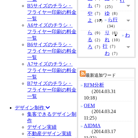
行
も
B5サイズのチラシ・
（7）
（25）
フライヤー印刷の料金
や
ゆ
（7）
（8）
一覧
ら行
よ
（10）
A6サイズのチラシ・
（34）
フライヤー印刷の料金
ら
り
（9）
（6）
わ
一覧
る
れ
（2）
（10）
B6サイズのチラシ・
行
ろ
（7）
（7）
フライヤー印刷の料金
わ
（7）
一覧
A7サイズのチラシ・
フライヤー印刷の料金
最新追加ワード
一覧
B7サイズのチラシ・
RFM分析
フライヤー印刷の料金
（2014.03.31
一覧
10:18）
OEM
デザイン制作
（2014.03.24
集客できるデザイン制
11:25）
作
AIDMA
デザイン実績
（2014.03.17
不動産デザイン実績
11:32）