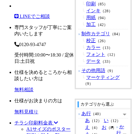
印刷
（85）
インキ
（28）
LINEでご相談
用紙
（94）
加工
（42）
専門スタッフが丁寧にご案
内いたします
制作カテゴリ
（84）
校正
（26）
0120-93-4747
カラー
（13）
フォント
受付時間:10:00〜18:30 / 定休
（12）
日:土日祝
データ
（33）
その他用語
（9）
仕様を決めるところから相
マーケティング
談したい方は
（9）
無料相談
仕様がお決まりの方は
カテゴリから選ぶ
無料見積り
あ行
（40）
あ
い
（12）
（12）
チラシ印刷料金表
か
え
お
（4）
（8）
A1サイズのポスター
行