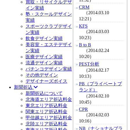
買取・リサイクルデザ
CRM
イン実績
（2014.03.10
塾・スクールデザイン
12:21）
実績
KFS
スポーツクラブデザイ
（2014.03.03
ン実績
10:23）
飲食デザイン実績
美容室・エステデザイ
B to B
（2014.02.24
ン実績
10:20）
医療デザイン実績
流通デザイン実績
PEST分析
パチンコデザイン実績
（2014.02.17
その他デザイン
10:13）
デザイナーズボイス
PB（プライベートブ
新聞折込
ランド）
新聞折込について
（2014.02.10
北海道エリア折込料金
10:45）
東北エリア折込料金
CPR
関東エリア折込料金
（2014.02.03
甲信越エリア折込料金
10:16）
北陸エリア折込料金
NB（ナショナルブラ
東海エリア折込料金