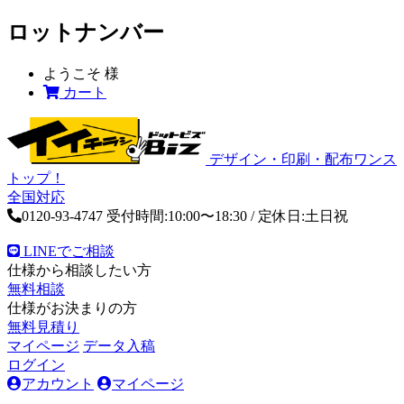
ロットナンバー
ようこそ
様
カート
デザイン・印刷・配布ワンス
トップ！
全国対応
0120-93-4747
受付時間:10:00〜18:30 / 定休日:土日祝
LINEでご相談
仕様から相談したい方
無料相談
仕様がお決まりの方
無料見積り
マイページ
データ入稿
ログイン
アカウント
マイページ