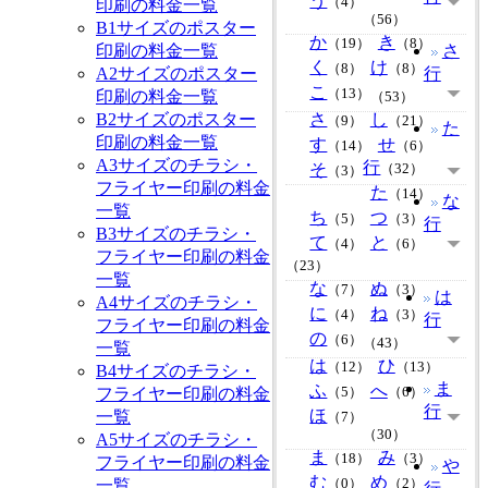
う
（4）
印刷の料金一覧
（56）
B1サイズのポスター
か
き
（19）
（8）
印刷の料金一覧
さ
く
け
（8）
（8）
A2サイズのポスター
行
こ
（13）
印刷の料金一覧
（53）
B2サイズのポスター
さ
し
（9）
（21）
た
印刷の料金一覧
す
せ
（14）
（6）
A3サイズのチラシ・
行
そ
（32）
（3）
フライヤー印刷の料金
た
（14）
な
一覧
ち
つ
（5）
（3）
行
B3サイズのチラシ・
て
と
（4）
（6）
フライヤー印刷の料金
（23）
一覧
な
ぬ
（7）
（3）
は
A4サイズのチラシ・
に
ね
（4）
（3）
行
フライヤー印刷の料金
の
（6）
（43）
一覧
は
ひ
（12）
（13）
B4サイズのチラシ・
ま
ふ
へ
フライヤー印刷の料金
（5）
（6）
行
ほ
一覧
（7）
（30）
A5サイズのチラシ・
ま
み
（18）
（3）
フライヤー印刷の料金
や
む
め
一覧
（0）
（2）