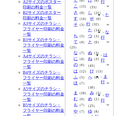
く
け
（8）
（8）
A2サイズのポスター
行
こ
（13）
印刷の料金一覧
（53）
B2サイズのポスター
さ
し
（9）
（21）
た
印刷の料金一覧
す
せ
（14）
（6）
A3サイズのチラシ・
行
そ
（32）
（3）
フライヤー印刷の料金
た
（14）
な
一覧
ち
つ
（5）
（3）
行
B3サイズのチラシ・
て
と
（4）
（6）
フライヤー印刷の料金
（23）
一覧
な
ぬ
（7）
（3）
は
A4サイズのチラシ・
に
ね
（4）
（3）
行
フライヤー印刷の料金
の
（6）
（43）
一覧
は
ひ
（12）
（13）
B4サイズのチラシ・
ま
ふ
へ
フライヤー印刷の料金
（5）
（6）
行
ほ
一覧
（7）
（30）
A5サイズのチラシ・
ま
み
（18）
（3）
フライヤー印刷の料金
や
む
め
一覧
（0）
（2）
行
も
B5サイズのチラシ・
（7）
（25）
フライヤー印刷の料金
や
ゆ
（7）
（8）
一覧