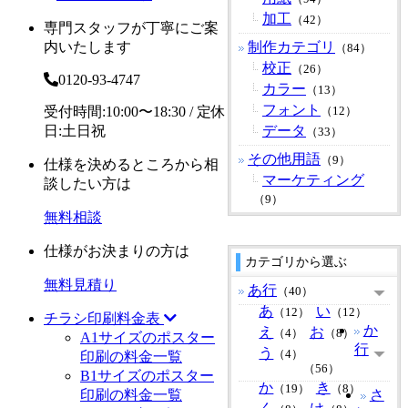
加工
（42）
専門スタッフが丁寧にご案
内いたします
制作カテゴリ
（84）
校正
（26）
0120-93-4747
カラー
（13）
フォント
受付時間:10:00〜18:30 / 定休
（12）
日:土日祝
データ
（33）
その他用語
（9）
仕様を決めるところから相
マーケティング
談したい方は
（9）
無料相談
仕様がお決まりの方は
カテゴリから選ぶ
無料見積り
あ行
（40）
あ
い
（12）
（12）
チラシ印刷料金表
か
え
お
（4）
（8）
A1サイズのポスター
行
う
（4）
印刷の料金一覧
（56）
B1サイズのポスター
か
き
（19）
（8）
印刷の料金一覧
さ