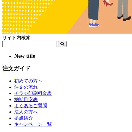
サイト内検索
New title
注文ガイド
初めての方へ
注文の流れ
チラシ印刷料金表
納期目安表
よくあるご質問
法人の方へ
拠点紹介
キャンペーン一覧