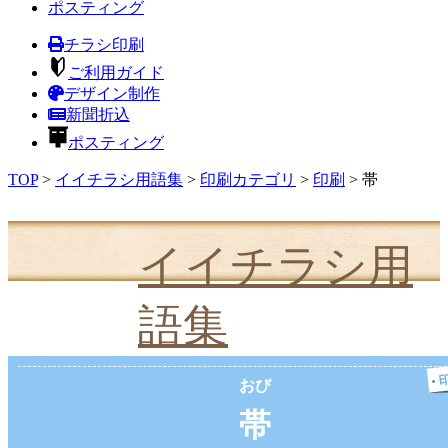
ポスティング
チラシ印刷
ご利用ガイド
デザイン制作
新聞折込
ポスティング
TOP
>
イイチラシ用語集
>
印刷カテゴリ
>
印刷
>
帯
イイチラシ用
語集
おび
帯