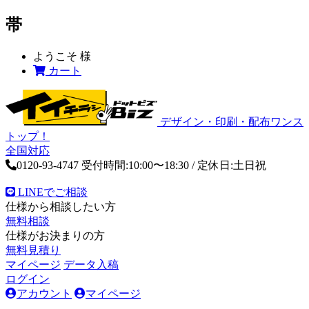
帯
ようこそ
様
カート
デザイン・印刷・配布ワンス
トップ！
全国対応
0120-93-4747
受付時間:10:00〜18:30 / 定休日:土日祝
LINEでご相談
仕様から相談したい方
無料相談
仕様がお決まりの方
無料見積り
マイページ
データ入稿
ログイン
アカウント
マイページ