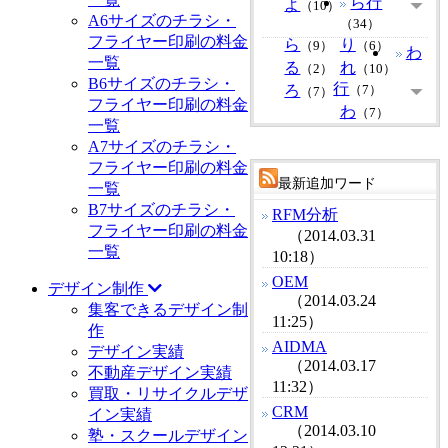
ら行
よ
（10）
A6サイズのチラシ・
（34）
フライヤー印刷の料金
ら
り
（9）
（6）
わ
一覧
る
れ
（2）
（10）
B6サイズのチラシ・
行
ろ
（7）
（7）
フライヤー印刷の料金
わ
（7）
一覧
A7サイズのチラシ・
フライヤー印刷の料金
最新追加ワード
一覧
B7サイズのチラシ・
RFM分析
フライヤー印刷の料金
（2014.03.31
一覧
10:18）
OEM
デザイン制作
（2014.03.24
集客できるデザイン制
11:25）
作
AIDMA
デザイン実績
（2014.03.17
不動産デザイン実績
11:32）
買取・リサイクルデザ
CRM
イン実績
（2014.03.10
塾・スクールデザイン