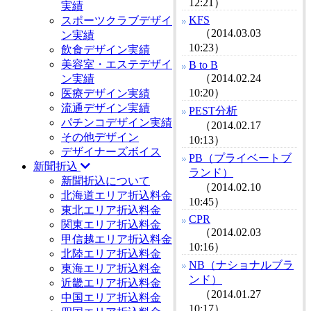
12:21）
実績
KFS
スポーツクラブデザイ
（2014.03.03
ン実績
10:23）
飲食デザイン実績
美容室・エステデザイ
B to B
（2014.02.24
ン実績
10:20）
医療デザイン実績
流通デザイン実績
PEST分析
パチンコデザイン実績
（2014.02.17
その他デザイン
10:13）
デザイナーズボイス
PB（プライベートブ
新聞折込
ランド）
新聞折込について
（2014.02.10
北海道エリア折込料金
10:45）
東北エリア折込料金
CPR
関東エリア折込料金
（2014.02.03
甲信越エリア折込料金
10:16）
北陸エリア折込料金
NB（ナショナルブラ
東海エリア折込料金
ンド）
近畿エリア折込料金
（2014.01.27
中国エリア折込料金
10:17）