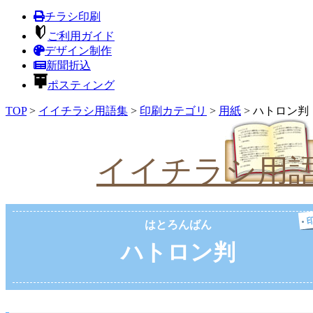
チラシ印刷
ご利用ガイド
デザイン制作
新聞折込
ポスティング
TOP
>
イイチラシ用語集
>
印刷カテゴリ
>
用紙
>
ハトロン判
イイチラシ用
はとろんばん
ハトロン判