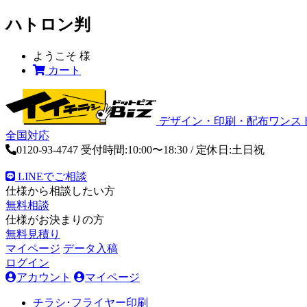
ハトロン判
ようこそ
様
カート
デザイン・印刷・配布ワンス
全国対応
0120-93-4747
受付時間:10:00〜18:30 / 定休日:土日祝
LINEでご相談
仕様から相談したい方
無料相談
仕様がお決まりの方
無料見積り
マイページ
データ入稿
ログイン
アカウント
マイページ
チラシ･フライヤー印刷