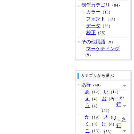
制作カテゴリ
（84）
カラー
（13）
フォント
（12）
データ
（33）
校正
（26）
その他用語
（9）
マーケティング
（9）
カテゴリから選ぶ
あ行
（40）
あ
い
（12）
（12）
か
え
お
（4）
（8）
行
う
（4）
（56）
か
き
（19）
（8）
さ
く
け
（8）
（8）
行
こ
（13）
（53）