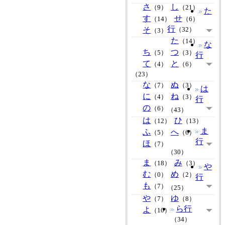
さ
し
（9）
（21）
た
す
せ
（14）
（6）
行
そ
（32）
（3）
た
（14）
な
ち
つ
（5）
（3）
行
て
と
（4）
（6）
（23）
な
ぬ
（7）
（3）
は
に
ね
（4）
（3）
行
の
（6）
（43）
は
ひ
（12）
（13）
ま
ふ
へ
（5）
（6）
行
ほ
（7）
（30）
ま
み
（18）
（3）
や
む
め
（0）
（2）
行
も
（7）
（25）
や
ゆ
（7）
（8）
ら行
よ
（10）
（34）