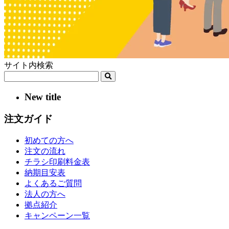
サイト内検索
New title
注文ガイド
初めての方へ
注文の流れ
チラシ印刷料金表
納期目安表
よくあるご質問
法人の方へ
拠点紹介
キャンペーン一覧