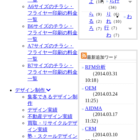
ら行
よ
（10）
A6サイズのチラシ・
（34）
フライヤー印刷の料金
ら
り
（9）
（6）
わ
一覧
る
れ
（2）
（10）
B6サイズのチラシ・
行
ろ
（7）
（7）
フライヤー印刷の料金
わ
（7）
一覧
A7サイズのチラシ・
フライヤー印刷の料金
最新追加ワード
一覧
B7サイズのチラシ・
RFM分析
フライヤー印刷の料金
（2014.03.31
一覧
10:18）
OEM
デザイン制作
（2014.03.24
集客できるデザイン制
11:25）
作
AIDMA
デザイン実績
（2014.03.17
不動産デザイン実績
11:32）
買取・リサイクルデザ
CRM
イン実績
（2014.03.10
塾・スクールデザイン