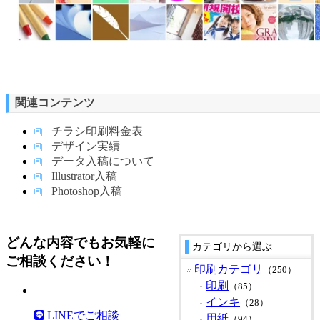
関連コンテンツ
チラシ印刷料金表
デザイン実績
データ入稿について
Illustrator入稿
Photoshop入稿
どんな内容でもお気軽に
カテゴリから選ぶ
ご相談ください！
印刷カテゴリ
（250）
印刷
（85）
インキ
（28）
LINEでご相談
用紙
（94）