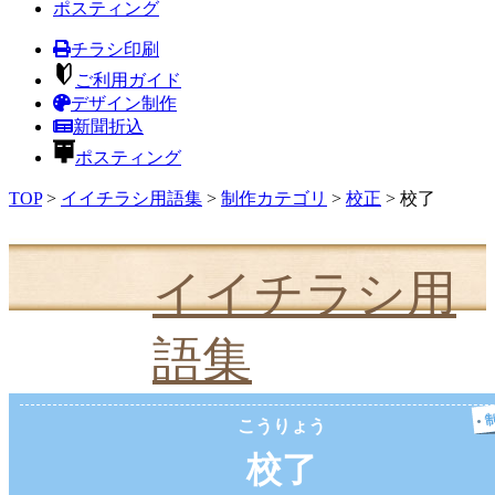
ポスティング
チラシ印刷
ご利用ガイド
デザイン制作
新聞折込
ポスティング
TOP
>
イイチラシ用語集
>
制作カテゴリ
>
校正
>
校了
イイチラシ用
語集
こうりょう
校了