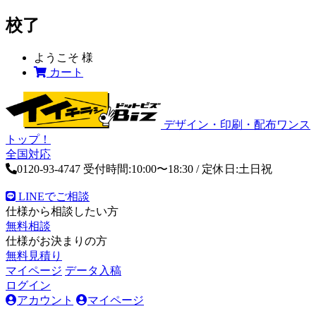
校了
ようこそ
様
カート
デザイン・印刷・配布ワンス
トップ！
全国対応
0120-93-4747
受付時間:10:00〜18:30 / 定休日:土日祝
LINEでご相談
仕様から相談したい方
無料相談
仕様がお決まりの方
無料見積り
マイページ
データ入稿
ログイン
アカウント
マイページ