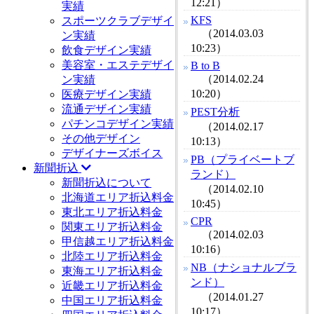
12:21）
実績
KFS
スポーツクラブデザイ
（2014.03.03
ン実績
10:23）
飲食デザイン実績
美容室・エステデザイ
B to B
（2014.02.24
ン実績
10:20）
医療デザイン実績
流通デザイン実績
PEST分析
パチンコデザイン実績
（2014.02.17
その他デザイン
10:13）
デザイナーズボイス
PB（プライベートブ
新聞折込
ランド）
新聞折込について
（2014.02.10
北海道エリア折込料金
10:45）
東北エリア折込料金
CPR
関東エリア折込料金
（2014.02.03
甲信越エリア折込料金
10:16）
北陸エリア折込料金
NB（ナショナルブラ
東海エリア折込料金
ンド）
近畿エリア折込料金
（2014.01.27
中国エリア折込料金
10:17）