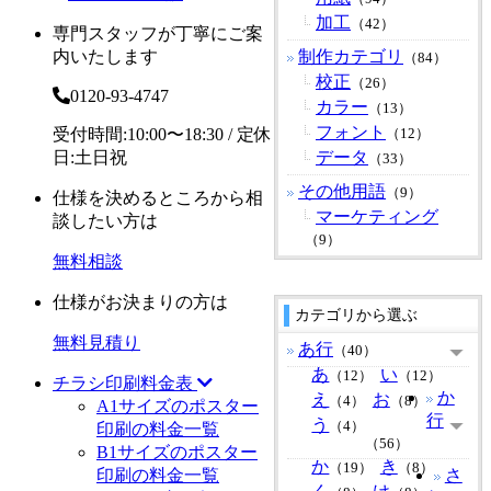
加工
（42）
専門スタッフが丁寧にご案
内いたします
制作カテゴリ
（84）
校正
（26）
0120-93-4747
カラー
（13）
フォント
受付時間:10:00〜18:30 / 定休
（12）
日:土日祝
データ
（33）
その他用語
（9）
仕様を決めるところから相
マーケティング
談したい方は
（9）
無料相談
仕様がお決まりの方は
カテゴリから選ぶ
無料見積り
あ行
（40）
あ
い
（12）
（12）
チラシ印刷料金表
か
え
お
（4）
（8）
A1サイズのポスター
行
う
（4）
印刷の料金一覧
（56）
B1サイズのポスター
か
き
（19）
（8）
印刷の料金一覧
さ