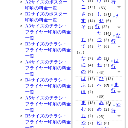
く
け
（8）
（8）
A2サイズのポスター
行
こ
（13）
印刷の料金一覧
（53）
B2サイズのポスター
さ
し
（9）
（21）
た
印刷の料金一覧
す
せ
（14）
（6）
A3サイズのチラシ・
行
そ
（32）
（3）
フライヤー印刷の料金
た
（14）
な
一覧
ち
つ
（5）
（3）
行
B3サイズのチラシ・
て
と
（4）
（6）
フライヤー印刷の料金
（23）
一覧
な
ぬ
（7）
（3）
は
A4サイズのチラシ・
に
ね
（4）
（3）
行
フライヤー印刷の料金
の
（6）
（43）
一覧
は
ひ
（12）
（13）
B4サイズのチラシ・
ま
ふ
へ
フライヤー印刷の料金
（5）
（6）
行
ほ
一覧
（7）
（30）
A5サイズのチラシ・
ま
み
（18）
（3）
フライヤー印刷の料金
や
む
め
一覧
（0）
（2）
行
も
B5サイズのチラシ・
（7）
（25）
フライヤー印刷の料金
や
ゆ
（7）
（8）
一覧