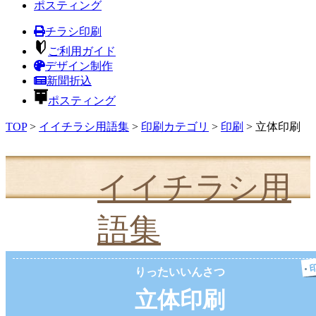
ポスティング
チラシ印刷
ご利用ガイド
デザイン制作
新聞折込
ポスティング
TOP
>
イイチラシ用語集
>
印刷カテゴリ
>
印刷
>
立体印刷
イイチラシ用
語集
りったいいんさつ
立体印刷