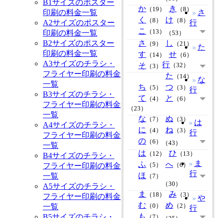
B1サイズのポスター
か
き
（19）
（8）
印刷の料金一覧
さ
く
け
（8）
（8）
A2サイズのポスター
行
こ
（13）
印刷の料金一覧
（53）
B2サイズのポスター
さ
し
（9）
（21）
た
印刷の料金一覧
す
せ
（14）
（6）
A3サイズのチラシ・
行
そ
（32）
（3）
フライヤー印刷の料金
た
（14）
な
一覧
ち
つ
（5）
（3）
行
B3サイズのチラシ・
て
と
（4）
（6）
フライヤー印刷の料金
（23）
一覧
な
ぬ
（7）
（3）
は
A4サイズのチラシ・
に
ね
（4）
（3）
行
フライヤー印刷の料金
の
（6）
（43）
一覧
は
ひ
（12）
（13）
B4サイズのチラシ・
ま
ふ
へ
フライヤー印刷の料金
（5）
（6）
行
ほ
一覧
（7）
（30）
A5サイズのチラシ・
ま
み
（18）
（3）
フライヤー印刷の料金
や
む
め
一覧
（0）
（2）
行
も
B5サイズのチラシ・
（7）