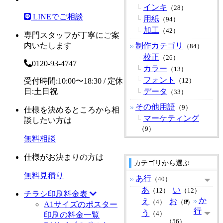
インキ
（28）
LINEでご相談
用紙
（94）
加工
（42）
専門スタッフが丁寧にご案
内いたします
制作カテゴリ
（84）
校正
（26）
0120-93-4747
カラー
（13）
フォント
受付時間:10:00〜18:30 / 定休
（12）
日:土日祝
データ
（33）
その他用語
（9）
仕様を決めるところから相
マーケティング
談したい方は
（9）
無料相談
仕様がお決まりの方は
カテゴリから選ぶ
無料見積り
あ行
（40）
あ
い
（12）
（12）
チラシ印刷料金表
か
え
お
（4）
（8）
A1サイズのポスター
行
う
（4）
印刷の料金一覧
（56）