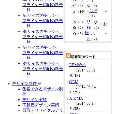
（25）
フライヤー印刷の料金
や
ゆ
（7）
（8）
一覧
ら行
よ
（10）
A6サイズのチラシ・
（34）
フライヤー印刷の料金
ら
り
（9）
（6）
わ
一覧
る
れ
（2）
（10）
B6サイズのチラシ・
行
ろ
（7）
（7）
フライヤー印刷の料金
わ
（7）
一覧
A7サイズのチラシ・
フライヤー印刷の料金
最新追加ワード
一覧
B7サイズのチラシ・
RFM分析
フライヤー印刷の料金
（2014.03.31
一覧
10:18）
OEM
デザイン制作
（2014.03.24
集客できるデザイン制
11:25）
作
AIDMA
デザイン実績
（2014.03.17
不動産デザイン実績
11:32）
買取・リサイクルデザ