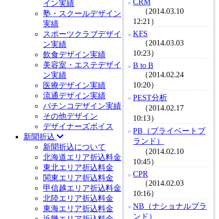
CRM
イン実績
（2014.03.10
塾・スクールデザイン
12:21）
実績
KFS
スポーツクラブデザイ
（2014.03.03
ン実績
10:23）
飲食デザイン実績
美容室・エステデザイ
B to B
（2014.02.24
ン実績
10:20）
医療デザイン実績
流通デザイン実績
PEST分析
パチンコデザイン実績
（2014.02.17
その他デザイン
10:13）
デザイナーズボイス
PB（プライベートブ
新聞折込
ランド）
新聞折込について
（2014.02.10
北海道エリア折込料金
10:45）
東北エリア折込料金
CPR
関東エリア折込料金
（2014.02.03
甲信越エリア折込料金
10:16）
北陸エリア折込料金
NB（ナショナルブラ
東海エリア折込料金
ンド）
近畿エリア折込料金