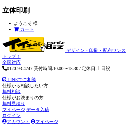
立体印刷
ようこそ
様
カート
デザイン・印刷・配布ワンス
トップ！
全国対応
0120-93-4747
受付時間:10:00〜18:30 / 定休日:土日祝
LINEでご相談
仕様から相談したい方
無料相談
仕様がお決まりの方
無料見積り
マイページ
データ入稿
ログイン
アカウント
マイページ