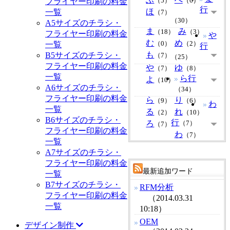
フライヤー印刷の料金
（5）
（6）
行
ほ
一覧
（7）
（30）
A5サイズのチラシ・
ま
み
（18）
（3）
フライヤー印刷の料金
や
む
め
一覧
（0）
（2）
行
も
B5サイズのチラシ・
（7）
（25）
フライヤー印刷の料金
や
ゆ
（7）
（8）
一覧
ら行
よ
（10）
A6サイズのチラシ・
（34）
フライヤー印刷の料金
ら
り
（9）
（6）
わ
一覧
る
れ
（2）
（10）
B6サイズのチラシ・
行
ろ
（7）
（7）
フライヤー印刷の料金
わ
（7）
一覧
A7サイズのチラシ・
フライヤー印刷の料金
最新追加ワード
一覧
B7サイズのチラシ・
RFM分析
フライヤー印刷の料金
（2014.03.31
一覧
10:18）
OEM
デザイン制作