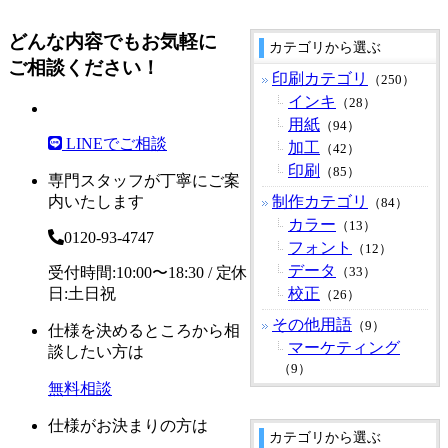
どんな内容でもお気軽に
カテゴリから選ぶ
ご相談ください！
印刷カテゴリ
（250）
インキ
（28）
用紙
（94）
LINEでご相談
加工
（42）
印刷
（85）
専門スタッフが丁寧にご案
内いたします
制作カテゴリ
（84）
カラー
（13）
0120-93-4747
フォント
（12）
データ
受付時間:10:00〜18:30 / 定休
（33）
日:土日祝
校正
（26）
その他用語
（9）
仕様を決めるところから相
マーケティング
談したい方は
（9）
無料相談
仕様がお決まりの方は
カテゴリから選ぶ