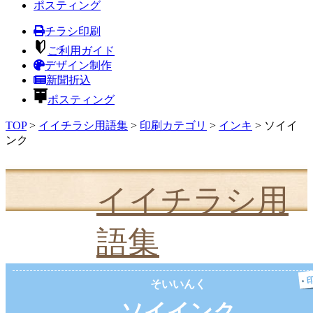
ポスティング
チラシ印刷
ご利用ガイド
デザイン制作
新聞折込
ポスティング
TOP
>
イイチラシ用語集
>
印刷カテゴリ
>
インキ
>
ソイイ
ンク
イイチラシ用
語集
そいいんく
ソイインク