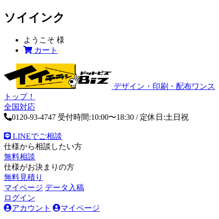
ソイインク
ようこそ
様
カート
デザイン・印刷・配布ワンス
トップ！
全国対応
0120-93-4747
受付時間:10:00〜18:30 / 定休日:土日祝
LINEでご相談
仕様から相談したい方
無料相談
仕様がお決まりの方
無料見積り
マイページ
データ入稿
ログイン
アカウント
マイページ