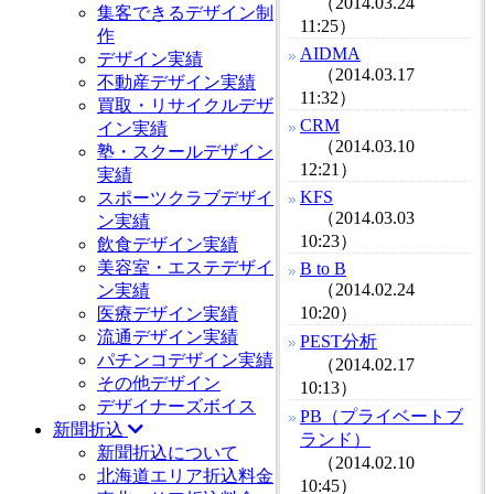
（2014.03.24
集客できるデザイン制
11:25）
作
AIDMA
デザイン実績
（2014.03.17
不動産デザイン実績
11:32）
買取・リサイクルデザ
CRM
イン実績
（2014.03.10
塾・スクールデザイン
12:21）
実績
KFS
スポーツクラブデザイ
（2014.03.03
ン実績
10:23）
飲食デザイン実績
美容室・エステデザイ
B to B
（2014.02.24
ン実績
10:20）
医療デザイン実績
流通デザイン実績
PEST分析
パチンコデザイン実績
（2014.02.17
その他デザイン
10:13）
デザイナーズボイス
PB（プライベートブ
新聞折込
ランド）
新聞折込について
（2014.02.10
北海道エリア折込料金
10:45）