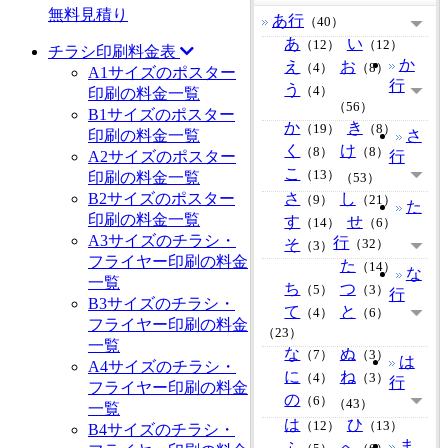
無料見積り
あ行
（40）
あ
い
（12）
（12）
チラシ印刷料金表
か
え
お
（4）
（8）
A1サイズのポスター
行
う
（4）
印刷の料金一覧
（56）
B1サイズのポスター
か
き
（19）
（8）
印刷の料金一覧
さ
く
け
（8）
（8）
A2サイズのポスター
行
こ
（13）
印刷の料金一覧
（53）
B2サイズのポスター
さ
し
（9）
（21）
た
印刷の料金一覧
す
せ
（14）
（6）
A3サイズのチラシ・
行
そ
（32）
（3）
フライヤー印刷の料金
た
（14）
な
一覧
ち
つ
（5）
（3）
行
B3サイズのチラシ・
て
と
（4）
（6）
フライヤー印刷の料金
（23）
一覧
な
ぬ
（7）
（3）
は
A4サイズのチラシ・
に
ね
（4）
（3）
行
フライヤー印刷の料金
の
（6）
（43）
一覧
は
ひ
（12）
（13）
B4サイズのチラシ・
ま
ふ
へ