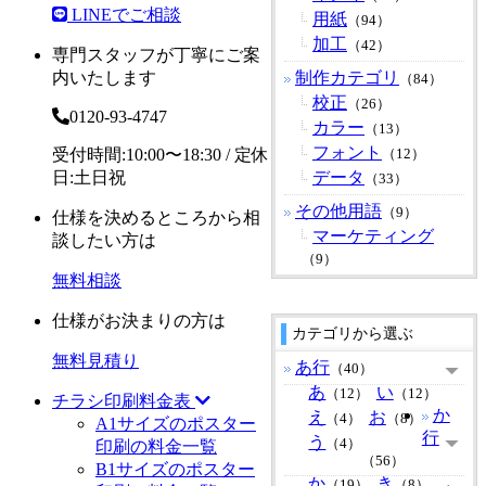
LINEでご相談
用紙
（94）
加工
（42）
専門スタッフが丁寧にご案
内いたします
制作カテゴリ
（84）
校正
（26）
0120-93-4747
カラー
（13）
フォント
受付時間:10:00〜18:30 / 定休
（12）
日:土日祝
データ
（33）
その他用語
（9）
仕様を決めるところから相
マーケティング
談したい方は
（9）
無料相談
仕様がお決まりの方は
カテゴリから選ぶ
無料見積り
あ行
（40）
あ
い
（12）
（12）
チラシ印刷料金表
か
え
お
（4）
（8）
A1サイズのポスター
行
う
（4）
印刷の料金一覧
（56）
B1サイズのポスター
か
き
（19）
（8）