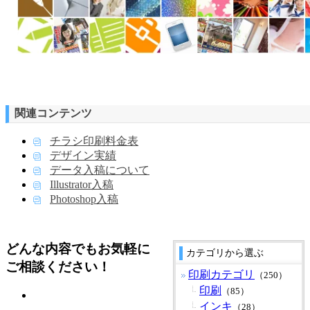
関連コンテンツ
チラシ印刷料金表
デザイン実績
データ入稿について
Illustrator入稿
Photoshop入稿
どんな内容でもお気軽に
カテゴリから選ぶ
ご相談ください！
印刷カテゴリ
（250）
印刷
（85）
インキ
（28）