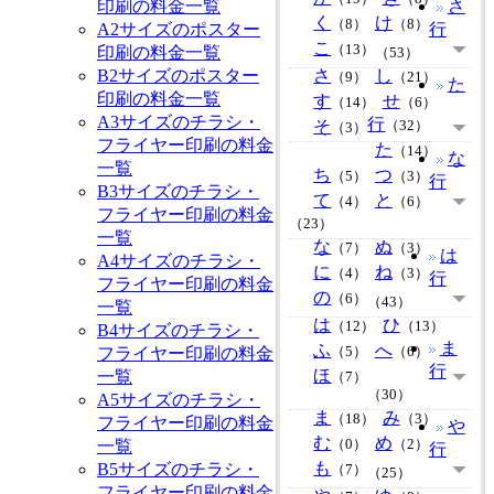
印刷の料金一覧
さ
く
け
（8）
（8）
A2サイズのポスター
行
こ
（13）
印刷の料金一覧
（53）
B2サイズのポスター
さ
し
（9）
（21）
た
印刷の料金一覧
す
せ
（14）
（6）
A3サイズのチラシ・
行
そ
（32）
（3）
フライヤー印刷の料金
た
（14）
な
一覧
ち
つ
（5）
（3）
行
B3サイズのチラシ・
て
と
（4）
（6）
フライヤー印刷の料金
（23）
一覧
な
ぬ
（7）
（3）
は
A4サイズのチラシ・
に
ね
（4）
（3）
行
フライヤー印刷の料金
の
（6）
（43）
一覧
は
ひ
（12）
（13）
B4サイズのチラシ・
ま
ふ
へ
フライヤー印刷の料金
（5）
（6）
行
ほ
一覧
（7）
（30）
A5サイズのチラシ・
ま
み
（18）
（3）
フライヤー印刷の料金
や
む
め
一覧
（0）
（2）
行
も
B5サイズのチラシ・
（7）
（25）
フライヤー印刷の料金