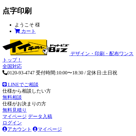
点字印刷
ようこそ
様
カート
デザイン・印刷・配布ワンス
トップ！
全国対応
0120-93-4747
受付時間:10:00〜18:30 / 定休日:土日祝
LINEでご相談
仕様から相談したい方
無料相談
仕様がお決まりの方
無料見積り
マイページ
データ入稿
ログイン
アカウント
マイページ