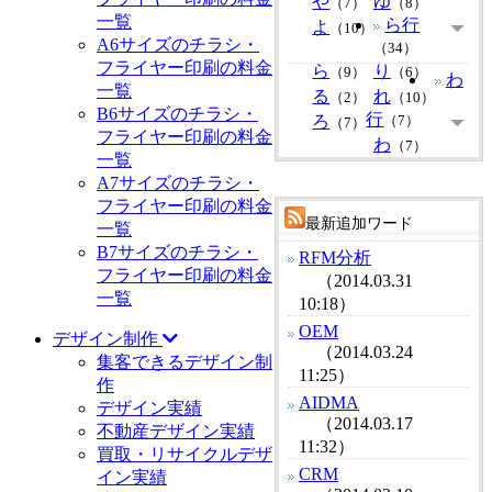
や
ゆ
（7）
（8）
一覧
ら行
よ
（10）
A6サイズのチラシ・
（34）
フライヤー印刷の料金
ら
り
（9）
（6）
わ
一覧
る
れ
（2）
（10）
B6サイズのチラシ・
行
ろ
（7）
（7）
フライヤー印刷の料金
わ
（7）
一覧
A7サイズのチラシ・
フライヤー印刷の料金
最新追加ワード
一覧
B7サイズのチラシ・
RFM分析
フライヤー印刷の料金
（2014.03.31
一覧
10:18）
OEM
デザイン制作
（2014.03.24
集客できるデザイン制
11:25）
作
AIDMA
デザイン実績
（2014.03.17
不動産デザイン実績
11:32）
買取・リサイクルデザ
CRM
イン実績