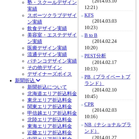
（2014.03.10
塾・スクールデザイン
12:21）
実績
KFS
スポーツクラブデザイ
（2014.03.03
ン実績
10:23）
飲食デザイン実績
美容室・エステデザイ
B to B
（2014.02.24
ン実績
10:20）
医療デザイン実績
流通デザイン実績
PEST分析
パチンコデザイン実績
（2014.02.17
その他デザイン
10:13）
デザイナーズボイス
PB（プライベートブ
新聞折込
ランド）
新聞折込について
（2014.02.10
北海道エリア折込料金
10:45）
東北エリア折込料金
CPR
関東エリア折込料金
（2014.02.03
甲信越エリア折込料金
10:16）
北陸エリア折込料金
NB（ナショナルブラ
東海エリア折込料金
ンド）
近畿エリア折込料金
（2014.01.27